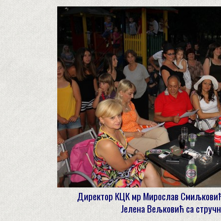
Директор КЦК мр Мирослав Смиљковић
Јелена Вељковић са струч