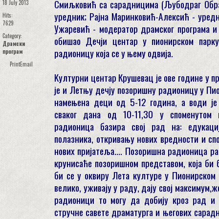
Смиљковић са сарадницима (Љубодраг Обра
18 July 2013
уредник; Рајна Маринковић-Алексић - уредн
Hits:
7629
Ужаревић - модератор драмског програма и 
Category:
обишао Дечји центар у пионирском парк
Драмски
радионицу која се у њему одвија.
програм
Print
Email
Kултурни центар Крушевац је ове године у п
је и Летњу дечју позоришну радионицу у Пи
намењена деци од 5-12 година, а води је
сваког дана од 10-11,30 у споменутом 
радионица базира свој рад на: едукаци
полазника, откривању нових вредности и сп
нових пријатеља.... Позоришна радионица ра
крунисаће позоришном представом, која би 
би се у оквиру Лета културе у Пионирском 
велико, уживају у раду, дају свој максимум,
радионици то могу да добију кроз рад и
стручне савете драматурга и његових сарад