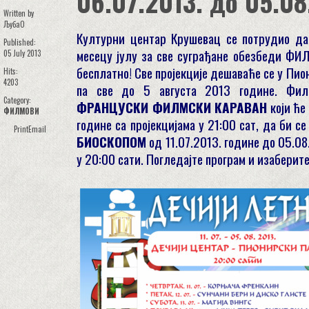
06.07.2013. до 05.08
Written by
ЉубаО
Културни центар Крушевац се потрудио д
Published:
месецу јулу за све суграђане обезбеди ФИ
05 July 2013
бесплатно! Све пројекције дешаваће се у Пио
Hits:
4203
па све до 5 августа 2013 године. Фил
Category:
ФРАНЦУСКИ ФИЛМСКИ КАРАВАН
који ће 
ФИЛМОВИ
године са пројекцијама у 21:00 сат, да би с
Print
Email
БИОСКОПОМ
од 11.07.2013. године до 05.08
у 20:00 сати. Погледајте програм и изаберите