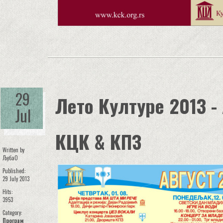
29
Лето Културе 2013 -
Jul
КЦК & КПЗ
Written by
ЉубаО
Published:
29 July 2013
Hits:
3953
Category:
Програм