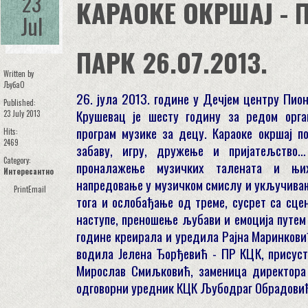
23
КАРАОКЕ ОКРШАЈ - 
Jul
ПАРК 26.07.2013.
Written by
ЉубаО
26. јула 2013. године у Дечјем центру Пио
Published:
Крушевац је шесту годину за редом орг
23 July 2013
програм музике за децу. Караоке окршај 
Hits:
2469
забаву, игру, дружење и пријатељство…
Category:
проналажење музичких талената и њи
Интересантно
напредовање у музичком смислу и укључивањ
Print
Email
тога и ослобађање од треме, сусрет са сце
наступе, преношење љубави и емоција путем м
године креирала и уредила Рајна Маринкови
водила Јелена Ђорђевић - ПР КЦК, присуст
Мирослав Смиљковић, заменица директора
одговорни уредник КЦК Љубодраг Обрадовић 