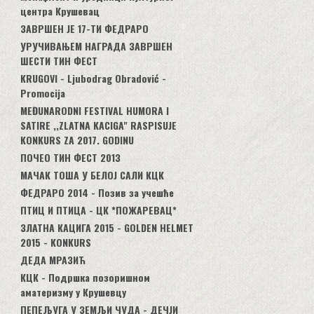
центра Крушевац
ЗАВРШЕН ЈЕ 17-ТИ ФЕДРАРО
УРУЧИВАЊЕМ НАГРАДА ЗАВРШЕН
ШЕСТИ ТИН ФЕСТ
KRUGOVI - Ljubodrag Obradović -
Promocija
MEĐUNARODNI FESTIVAL HUMORA I
SATIRE ,,ZLATNA KACIGA" RASPISUJE
KONKURS ZA 2017. GODINU
ПОЧЕО ТИН ФЕСТ 2013
МАЧАК ТОША У БЕЛОЈ САЛИ КЦК
ФЕДРАРО 2014 - Позив за учешће
ПТИЦ И ПТИЦА - ЦК *ПОЖАРЕВАЦ*
ЗЛАТНА КАЦИГА 2015 - GOLDEN HELMET
2015 - KONKURS
ДЕДА МРАЗИЋ
КЦК - Подршка позоришном
аматеризму у Крушевцу
ПЕПЕЉУГА У ЗЕМЉИ ЧУДА - ДЕЧЈИ