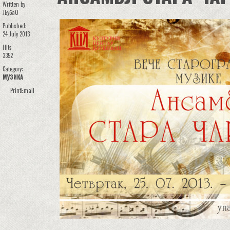
Written by
ЉубаО
Published:
24 July 2013
Hits:
3352
Category:
МУЗИКА
Print
Email