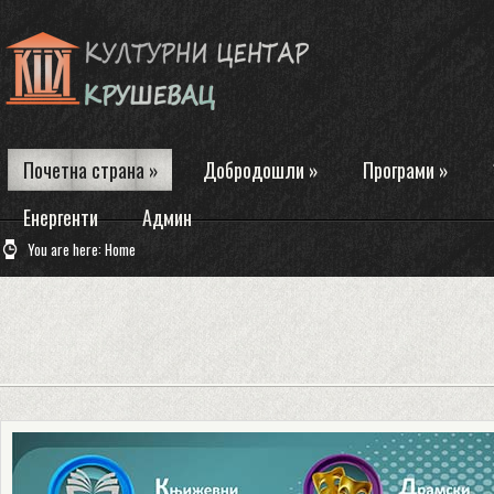
Почетна страна
»
Добродошли
»
Програми
»
Енергенти
Админ
You are here:
Home