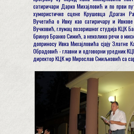
сатиричари Дарко Михајловић и по први пу
хумористичке сцене Крушевца Драган Ра
Вучетића о Ивку као сатиричару и Ивкове
Вучковић, глумац позоришног студија КЦК Ба
бринуо Бранко Симић, а неколико речи о миси
доприносу Ивка Михајловића сјају Златне К
Обрадовић - главни и одговорни уредник КЦК
директор КЦК мр Мирослав Смиљковић са са