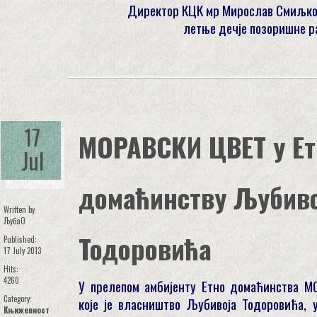
Директор КЦК мр Мирослав Смиљко
летње дечје позоришне 
17
МОРАВСКИ ЦВЕТ у Ет
Jul
домаћинству Љубиво
Written by
ЉубаО
Тодоровића
Published:
17 July 2013
Hits:
4260
У прелепом амбијенту Етно домаћинства 
Category:
које је власништво Љубивоја Тодоровића, 
Књижевност