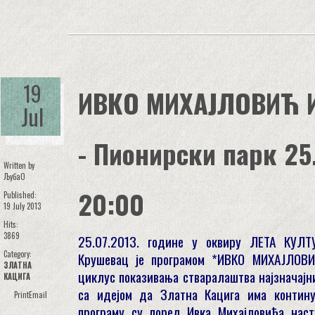
19
ИВКО МИХАЈЛОВИЋ 
Jul
- Пионирски парк 25.
Written by
ЉубаО
20:00
Published:
19 July 2013
Hits:
3869
25.07.2013. године у оквиру ЛЕТА КУЛТ
Category:
Крушевац је програмом *ИВКО МИХАЈЛОВ
ЗЛАТНА
циклус показивања стваралаштва најзначајн
КАЦИГА
са идејом да Златна Кацига има контину
Print
Email
програму су поред Ивка Михајловића нас