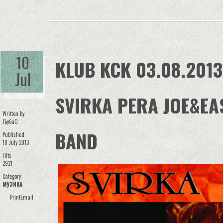
10
KLUB KCK 03.08.2013 
Jul
SVIRKA PERA JOE&EA
Written by
ЉубаО
BAND
Published:
10 July 2013
Hits:
2921
Category:
МУЗИКА
Print
Email