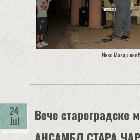
Ивко Михајлови
24
Вече староградске м
Jul
АНСАМБЛ СТАРА ЧА