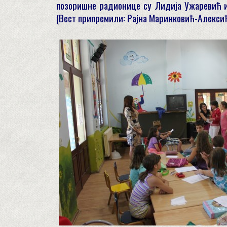
позоришне радионице су Лидија Ужаревић и
(Вест припремили: Рајна Маринковић-Алекси