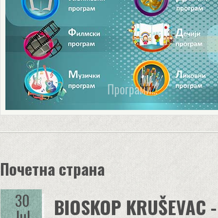
Секције и шкoлe...
Почетна страна
30
BIOSKOP KRUŠEVAC - 
Jul