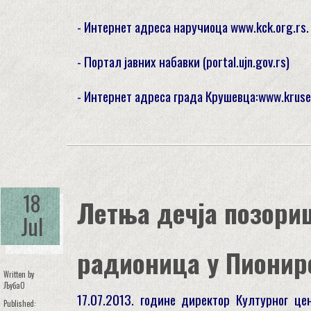
- Интернет адреса наручиоца www.kck.org.rs.
- Портал јавних набавки (portal.ujn.gov.rs)
- Интернет адреса града Крушевца:www.kruse
18
Летњa дечјa позори
Jul
радионицa у Пионир
Written by
ЉубаО
17.07.2013. године директор Културног ц
Published: