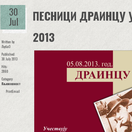
30
ПЕСНИЦИ ДРАИНЦУ 
Jul
2013
Written by
ЉубаО
Published:
30 July 2013
Hits:
2860
Category:
Књижевност
Print
Email