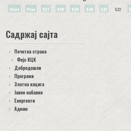
Start
Prev
527
528
529
530
531
532
Садржај сајта
Почетна страна
Фејс КЦК
Добродошли
Програми
Златна кацига
Јавне набавке
Енергенти
Админ