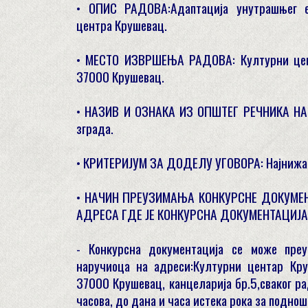
• ОПИС РАДОВА:Адаптација унутрашњег е
центра Крушевац.
• МЕСТО ИЗВРШЕЊА РАДОВА: Културни цен
37000 Крушевац.
• НАЗИВ И ОЗНАКА ИЗ ОПШТЕГ РЕЧНИКА НА
зграда.
• КРИТЕРИЈУМ ЗА ДОДЕЛУ УГОВОРА: Најнижа 
• НАЧИН ПРЕУЗИМАЊА КОНКУРСНЕ ДОКУМЕ
АДРЕСА ГДЕ ЈЕ КОНКУРСНА ДОКУМЕНТАЦИЈА
- Конкурсна документација се може преу
наручиоца на адреси:Културни центар Круш
37000 Крушевац, канцеларија бр.5,сваког р
часова, до дана и часа истека рока за подно