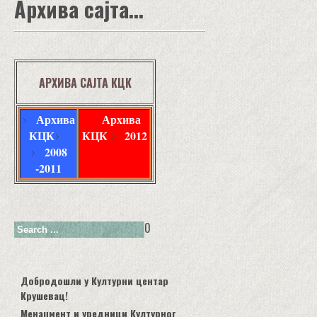
Архива сајта...
АРХИВА САЈТА КЦК
Архива
Архива
КЦК
КЦК
2012
2008
-2011
0
Добродошли у Културни центар
Крушевац!
Менаџмент и уредници Културног