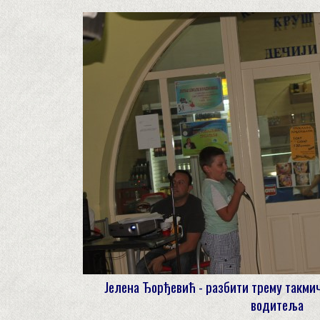
Јелена Ђорђевић - разбити трему такмич
водитеља