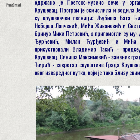
одржано је Поетско-музичо вече у орга
Print
Email
Крушевац. Програм је осмислила и водила Ј
су крушевачки песници: Љубиша Бата Ђи
Небојша Лапчевић, Мића Живановић и Светл
бринуо Мики Петровић, а припомогли су му
Ђурћевић, Милан Ђурђевић и Мића 
присуствовали Владимир Тасић - предсе
Крушевац, Синиша Максимовић - заменик гра
Ћирић - секретар скупштине Града Крушевц
овог изваредног кутка, који је тако близу св