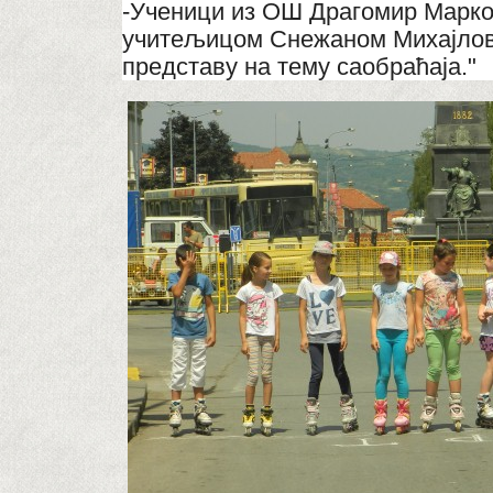
-Ученици из ОШ Драгомир Марко
учитељицом Снежаном Михајлов
представу на тему саобраћаја."