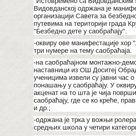
"Истовремено са Видовданским 
Видовданској одржана је манифе
организацији Савета за безбедн
путевима на територији града К
"Безбедно дете у саобраћају".
-оквиру ове манифестације хор 
три нумере на тему саобраћаја.
-на саобраћајном монтажно-дем
наставници из ОШ Доситеј Обра
ученицима извели су јавни час 
понашању у саобраћају. У оквиру
акценат на то шта је чија површ
саобраћају, где се ко креће, пр
и др.;
-одржана је трка у вожњи ролера
средњих школа у четири категори