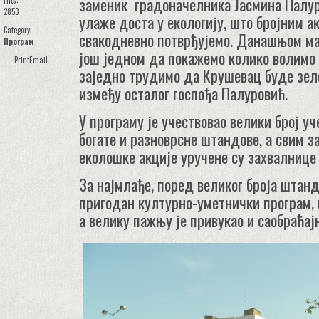
заменик градоначелника Јасмина Палур
Hits:
2853
улаже доста у екологију, што бројним а
Category:
свакодневно потврђујемо. Данашњом м
Програм
још једном да покажемо колико волимо 
Print
Email
заједно трудимо да Крушевац буде зеле
између осталог госпођа Палуровић.
У програму је учествовао велики број уч
богате и разноврсне штандове, а свим з
еколошке акције уручене су захвалнице
За најмлађе, поред великог броја штан
пригодан културно-уметнички програм, 
а велику пажњу је привукао и саобраћај