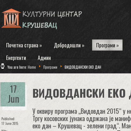
Почетна страна
»
Добродошли
»
Програми
»
Енергенти
Админ
You are here:
Home
Програми
ВИДОВДАНСКИ ЕКО ДАН
17
ВИДОВДАНСКИ ЕКО 
Jun
У оквиру програма „Видовдан 2015“ у не
Тргу косовских јунака одржана је мани
Published:
еко дан – Крушевац - зелени град“. Ма
17 June 2015