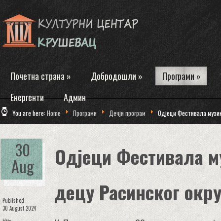
Почетна страна
»
Добродошли
»
Програми
»
Енергенти
Админ
You are here:
Home
Програми
Дечји програм
Од‌јеци Фестивала музик
30
Од‌јеци Фестивала м
Aug
децу Расинског окру
Published:
30 August 2024