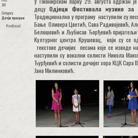
У Пионирском парку 29. августа одржан је
Hits:
341
децу
Од‌јеци Фестивала музике за 
Category:
Традиционално у програму наступили су пес
Дечји програм
Бање Оливера Цветић, Сава Радивојевић, А
Print
Email
Белошевић и Љубисав Ђорђевић пријатељи 
Културног центра Крушевац, који су се 
текстове дечијих песама које се изводе н
наступили су вокални солисти Никола Макс
Ђурђевић и солисти дечијег хора КЦК Сара 
Јана Милинковић.