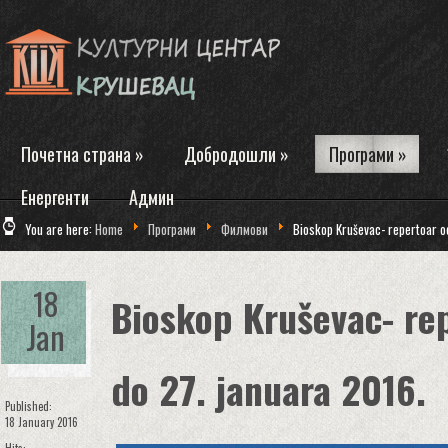
Почетна страна
»
Добродошли
»
Програми
»
Енергенти
Админ
You are here:
Home
Програми
Филмови
Bioskop Kruševac- repertoar od
18
Bioskop Kruševac- rep
Jan
do 27. januara 2016.
Published:
18 January 2016