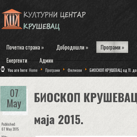
Почетна страна
»
Добродошли
»
Програми
»
Енергенти
Админ
You are here:
Home
Програми
Филмови
БИОСКОП КРУШЕВАЦ од 11. до 
07
БИОСКОП КРУШЕВАЦ о
May
маја 2015.
Published:
07 May 2015