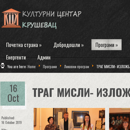
Почетна страна
»
Добродошли
»
Програми
»
Енергенти
Админ
You are here:
Home
Програми
Ликовни програм
ТРАГ МИСЛИ- ИЗЛОЖБ
16
ТРАГ МИСЛИ- ИЗЛО
Oct
Published:
16 October 2019