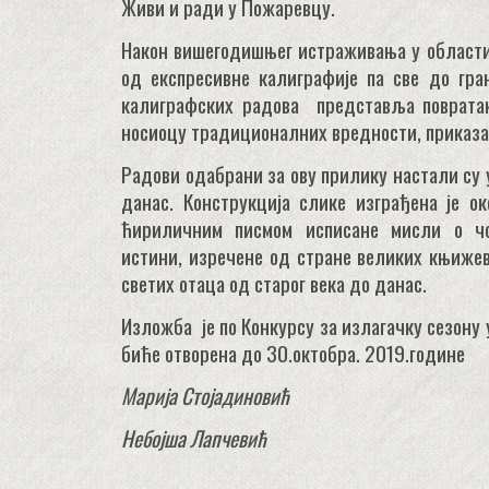
Живи и ради у Пожаревцу.
Након вишегодишњег истраживања у области
од експресивне калиграфије па све до гран
калиграфских радова представља повратак
носиоцу традиционалних вредности, приказа
Радови одабрани за ову прилику настали су 
данас. Конструкција слике изграђена је ок
ћириличним писмом исписане мисли о чов
истини, изречене од стране великих књиже
светих отаца од старог века до данас.
Изложба је по Конкурсу за излагачку сезону 
биће отворена до 30.октобра. 2019.године
Марија Стојадиновић
Небојша Лапчевић