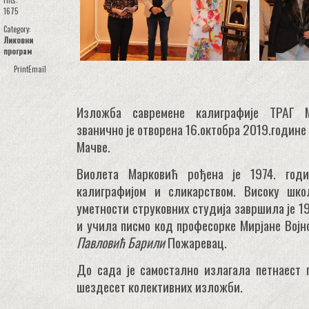
Hits:
1675
Category:
Ликовни
програм
Print
Email
Изложба савремене калиграфије ТРАГ 
званично је отворена 16.октобра 2019.године
Мачве.
Виолета Марковић рођена је 1974. год
калиграфијом и сликарством. Високу шк
уметности струковних студија завршила је 19
и учила писмо код професорке Мирјане Војн
Павловић Барили
Пожаревац.
До сада је самостално излагала петнаест 
шездесет колективних изложби.