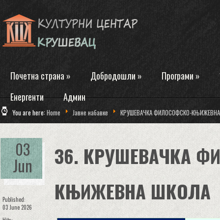
Почетна страна
»
Добродошли
»
Програми
»
Енергенти
Админ
You are here:
Home
Јавне набавке
КРУШЕВАЧКА ФИЛОСОФСКО-КЊИЖЕВНА
03
36. КРУШЕВАЧКА Ф
Jun
КЊИЖЕВНА ШКОЛА
Published:
03 June 2026