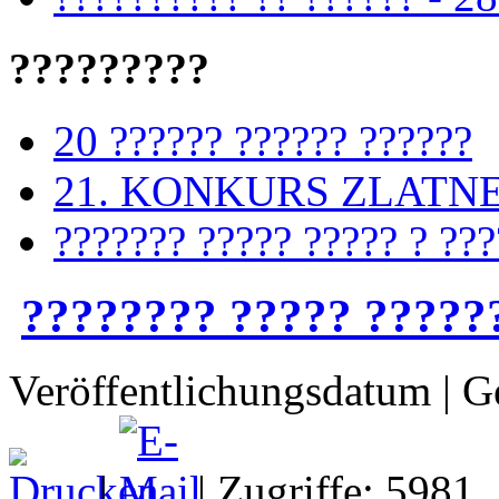
?????????
20 ?????? ?????? ??????
21. KONKURS ZLATN
??????? ????? ????? ? ??
???????? ????? ?????
Veröffentlichungsdatum | G
|
| Zugriffe: 5981