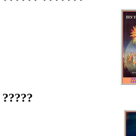
??
?????