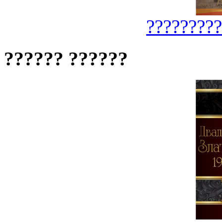
?????????
?????? ??????