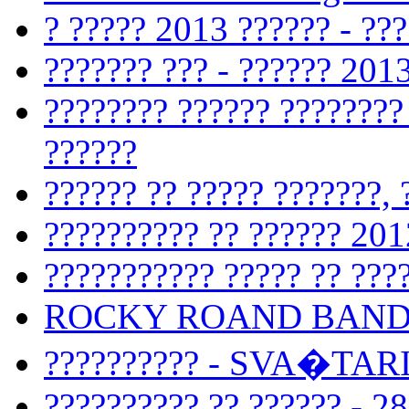
? ????? 2013 ?????? - ???
??????? ??? - ?????? 201
???????? ?????? ????????
??????
?????? ?? ????? ???????, 
?????????? ?? ?????? 201
??????????? ????? ?? ????
ROCKY ROAND BAND -
?????????? - SVA�TAR
?????????? ?? ?????? - 2