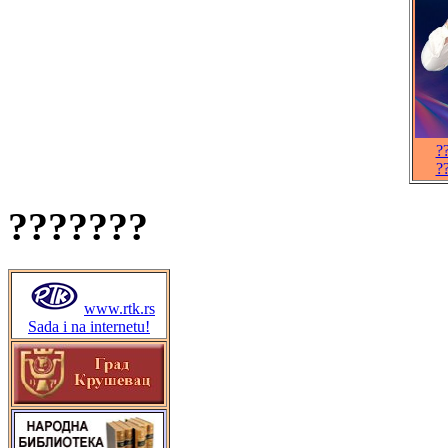
?
?
???????
www.rtk.rs
Sada i na internetu!