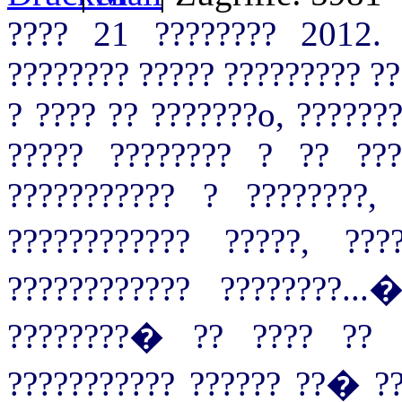
???? 21 ???????? 2012. 
???????? ????? ????????? ??
? ???? ?? ???????o, ??????
????? ???????? ? ?? ???
??????????? ? ????????,
???????????? ?????, ?
???????????? ????????...
????????� ?? ???? ?? ?
??????????? ?????? ??� ??