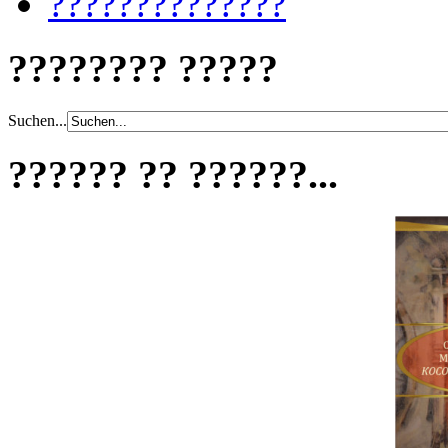
??????????????
???????? ?????
Suchen...
?????? ?? ??????...