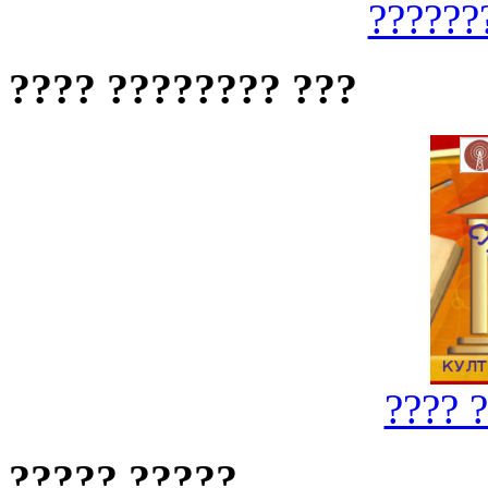
??????
???? ???????? ???
???? 
????? ?????