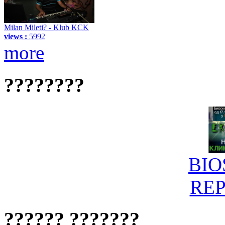
Milan Mileti? - Klub KCK
views :
5992
more
????????
BIO
RE
?????? ???????