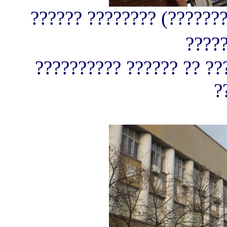
?????? ???????? (???????
????
?????????? ?????? ?? ??
?