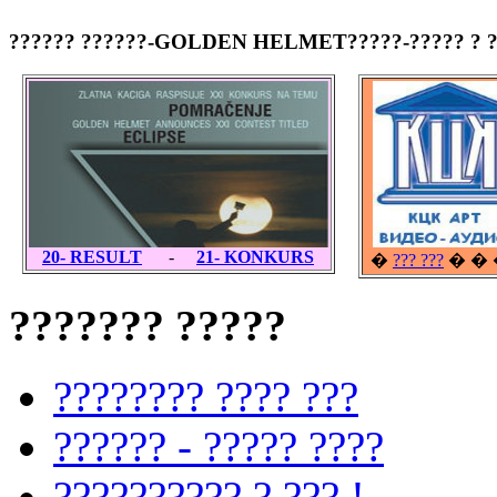
?????? ??????-GOLDEN HELMET
?????-????? ? 
20- RESULT
-
21- KONKURS
�
??? ???
� � 
??????? ?????
???????? ???? ???
?????? - ????? ????
?????????? ? ??? !