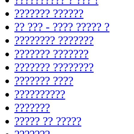
??????? ??????
?? ??? - ???? ????? ?
???????? ???????
??????? ???????
??????? ????????
??????? ????
??????????
???????
????? ?? ?????