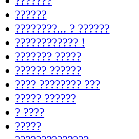
???????
??????
????????... ? ??????
???????????? !
??????? ?????
?????? ??????
???? ???????? ???
????? ??????
? ????
?????