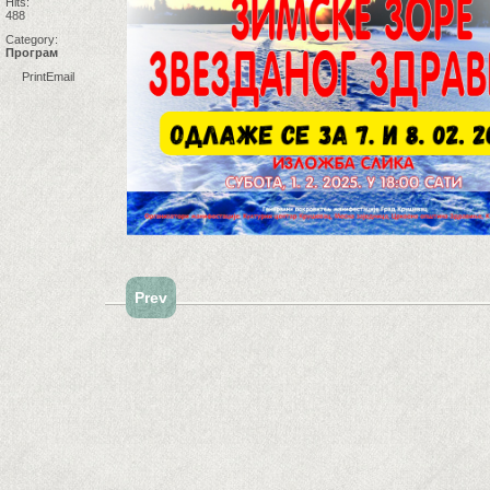
Hits:
488
Category:
Програм
Print
Email
Prev