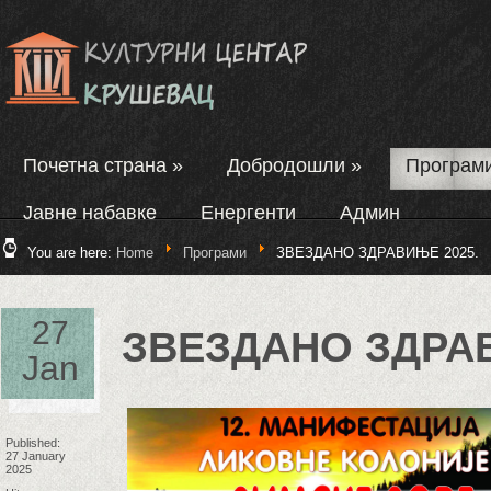
Почетна страна
»
Добродошли
»
Програм
Јавне набавке
Енергенти
Админ
You are here:
Home
Програми
ЗВЕЗДАНО ЗДРАВИЊЕ 2025.
27
ЗВЕЗДАНО ЗДРАВ
Jan
Published:
27 January
2025