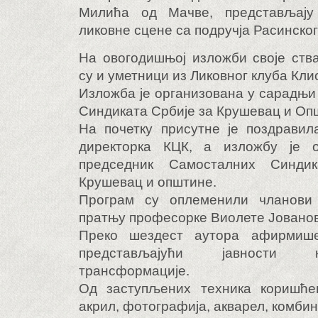
Милића од Мачве, представљају
ликовне сцене са подручја Расинског
На овогодишњој изложби своје ств
су и уметници из Ликовног клуба Кли
Изложба је организована у сарадњ
Синдиката Србије за Крушевац и Оп
На почетку присутне је поздравил
директорка КЦК, а изложбу је 
председник Самосталних Синди
Крушевац и општине.
Програм су оплеменили чланови
пратњу професорке Виолете Јованов
Преко шездест аутора афирмише
представљајући јавности 
трансформације.
Од заступљених техника коришће
акрил, фотографија, акварел, комбин