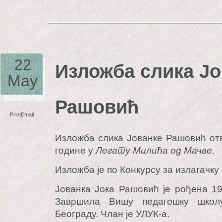
22
Изложба слика Јо
May
Рашовић
Print
Email
Изложба слика Јованке Рашовић отво
године у
Легату Милића од Мачве.
Изложба је по Конкурсу за излагачку 
Јованка Јока Рашовић је рођена 19
Завршила Вишу педагошку шко
Београду. Члан је УЛУК-а.