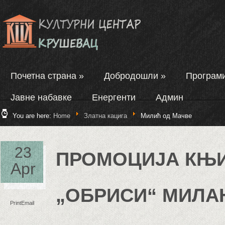
Почетна страна
»
Добродошли
»
Програм
Јавне набавке
Енергенти
Админ
You are here:
Home
Златна кацига
Милић од Мачве
23
ПРОМОЦИЈА КЊ
Apr
„ОБРИСИ“ МИЛА
Print
Email