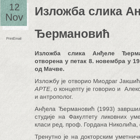
12
Изложба слика А
Nov
Ђермановић
Print
Email
Изложба слика Анђеле Ђерма
отворена у петак 8. новембра у 1
од Мачве.
Изложбу је отворио Миодраг Јакшић,
АРТЕ
, о концепту је говорио и Але
и антрополог.
Анђела Ђермановић (1993) завршил
студије на Факултету ликовних ум
класи ред. проф. Гордана Николића,
Тренутно је на докторским уметнич