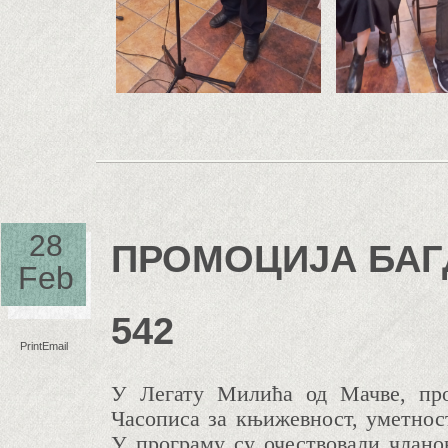
28
ПРОМОЦИЈА БАГД
Feb
542
Print
Email
У Легату Милића од Мачве, про
Часописа за књижевност, уметност
У програму су очествовали члано