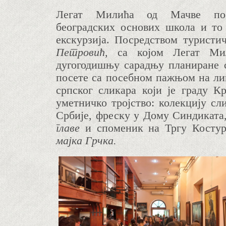
Легат Милића од Мачве по
београдских основих школа и то 
екскурзија. Посредством туристи
Петровић,
са којом Легат Ми
дугогодишњу сарадњу планиране с
посете са посебном пажњом на ли
српског сликара који је граду К
уметничко тројство: колекцију сл
Србије, фреску у Дому Синдиката
главе
и споменик на Тргу Косту
мајка Грчка.