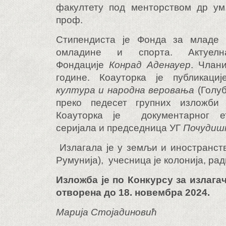
факултету под менторством др ум
проф.
Стипендиста је Фонда за младе 
омладине и спорта. Актуелн
Фондације
Конрад Аденауер
. Члан
године. Коауторка је публикаци
култура и народна веровања
(Голуб
преко педесет групних изложби
Коауторка је документарног ет
серијала и председница УГ
Почудиш
Излагала је у земљи и иностранств
Румунија), учесница је колонија, ра
Изложба је по Конкурсу за излага
отворена до 18. новембра 2024.
Марија Стојадиновић