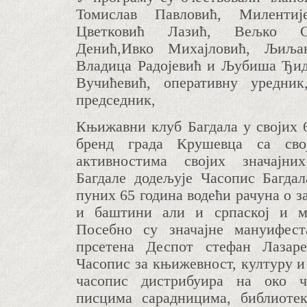
Томислав Павловић, Милентиј
Цветковић Лазић, Вељко Ст
Денић,Ивко Михајловић, Љиља
Владица Радојевић и Љубиша Ђид
Вучићевић, оперативну уредник
председник,
Књижавни клуб Багдала у својих 6
бренд града Крушевца са сво
активностима својих значајних
Багдале додељује Часопис Багдал
пуних 65 година водећи рачуна о 
и баштини али и српаској и ме
Посебно су значајне мануифест
прсетена Деспот стефан Лазаре
Часопис за књижевност, културу и
часопис дистрибуира на око ч
писцима сарадницима, библиоте