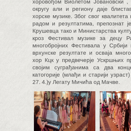
хоровођом Виолетом Јовановски , 
округу али и региону даје блиста
хорске музике. Због свог квалитета
радом и резултатима, препознат ј
Крушевца тако и Министарства кул
кроз Фестивал музике за децу Ра
многобројних Фестивала у Србији 
врхунске резултате и осваја много
хор Кцк у предвечерје Ускршњих п
својим суграђанима са два конц
катогорије (млађи и старији узраст)
27. 4.)у Легату Мичића од Мачве.