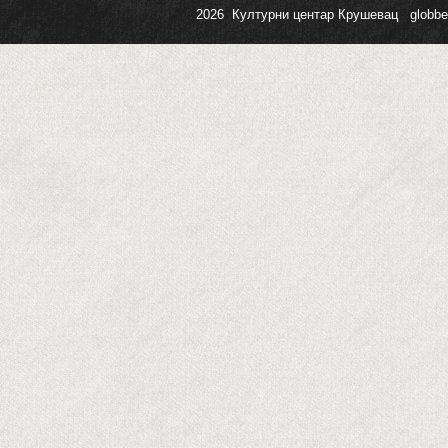
2026 Културни центар Крушевац
globb