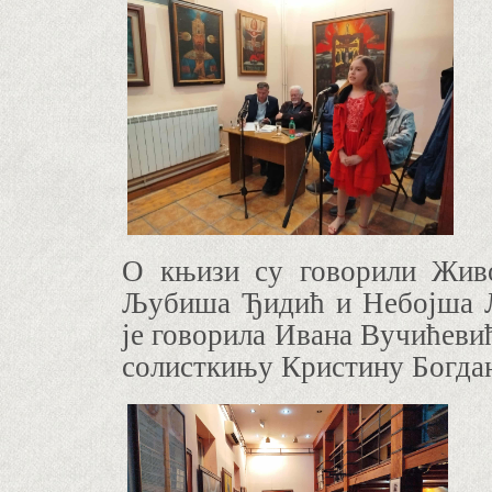
О књизи су говорили Жив
Љубиша Ђидић и Небојша Л
је говорила Ивана Вучићеви
солисткињу Кристину Богда