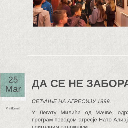
25
ДА СЕ НЕ ЗАБОР
Mar
СЕЋАЊЕ НА АГРЕСИЈУ 1999.
Print
Email
У Легату Милића од Мачве, одр
програм поводом агресје Нато Алиа
пригодним садржајем.