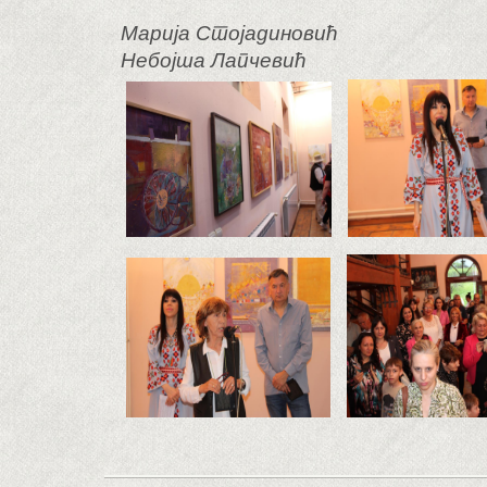
Марија Стојадиновић
Небојша Лапчевић