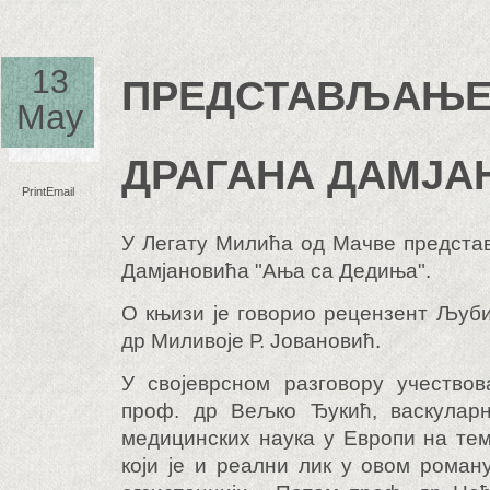
13
ПРЕДСТАВЉАЊЕ
May
ДРАГАНА ДАМЈ
Print
Email
У Легату Милића од Мачве предста
Дамјановића "Ања са Дедиња".
О књизи је говорио рецензент Љуб
др Миливоје Р. Јовановић.
У својеврсном разговору учествов
проф. др Вељко Ђукић, васкуларн
медицинских наука у Европи на тем
који је и реални лик у овом роман