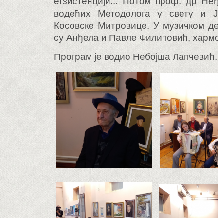
егзистенцији... Потом проф. др Не
водећих Методолога у свету и 
Косовске Митровице. У музичком д
су Анђела и Павле Филиповић, харм
Програм је водио Небојша Лапчевић.