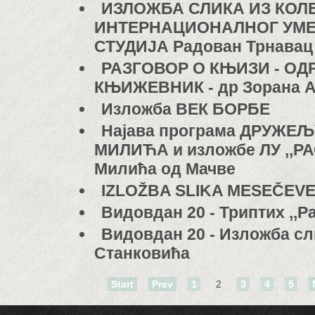
ИЗЛОЖБА СЛИКА ИЗ КОЛ
ИНТЕРНАЦИОНАЛНОГ УМ
СТУДИЈА Радован Трнавац
РАЗГОВОР О КЊИЗИ - О
КЊИЖЕВНИК - др Зорана 
Изложба ВЕК БОРБЕ
Најава програма ДРУЖЕ
МИЛИЋА и изложбе ЛУ ,,Р
Милића од Мачве
IZLOŽBA SLIKA MESEČEVE
Видовдан 20 - Триптих ,,Р
Видовдан 20 - Изложба с
Станковића
Start
Prev
1
2
3
4
5