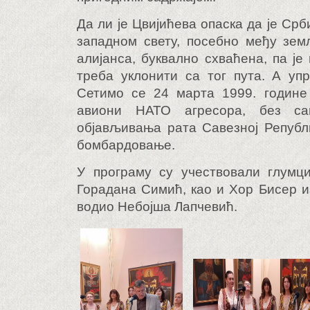
Да ли је Цвијићева опаска да је Срби
западном свету, посебно међу зе
алијанса, буквално схваћена, па је
треба уклонити са тог пута. А уп
Сетимо се 24 марта 1999. године 
авиони НАТО агресора, без с
објављивања рата Савезној Републ
бомбардовање.
У програму су учествовали глумц
Горадана Симић, као и Хор Бисер и
водио Небојша Лапчевић.