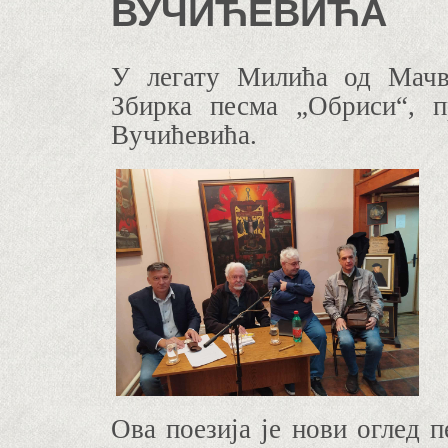
ВУЧИЋЕВИЋА
У легату Милића од Мачв
Збирка песма
„Обриси“
,
Вучићевић
а
.
Ова поезија је
нови оглед
п