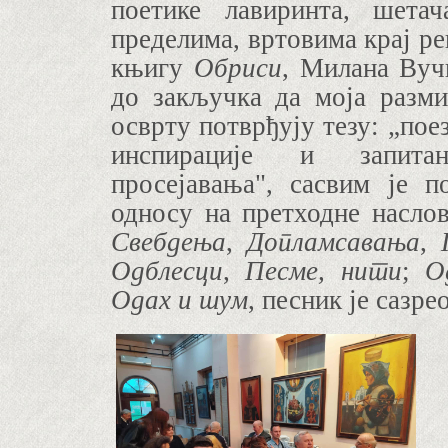
поетике лавиринта
, шетач
пределима, вртовима
крај рек
књигу
Обриси
, Милана Вуч
до закључка да
моја разм
осврту
потврђују тезу: „
пое
инспирације и запитан
просејавања"
,
сасвим
је
п
односу на претходне насло
Свебдења
,
Допламсавања
,
Одблесци
,
Пес
м
е, нити
;
О
Одах и шум
, песник је сазре