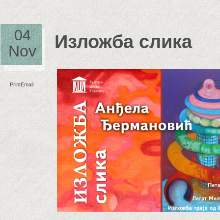
04
Изложба слика
Nov
Print
Email