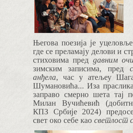
Његова поезија је уцеловљ
где се преламају делови и ст
стиховима пред
давним оч
зимским записима, пред
анђела
, час у атељеу Шага
Шумановића... Иза праслика
заправо смерно шета тај п
Милан Вучићевић
(добитн
КПЗ Србије 2024)
предосе
свет око себе као
светлост 