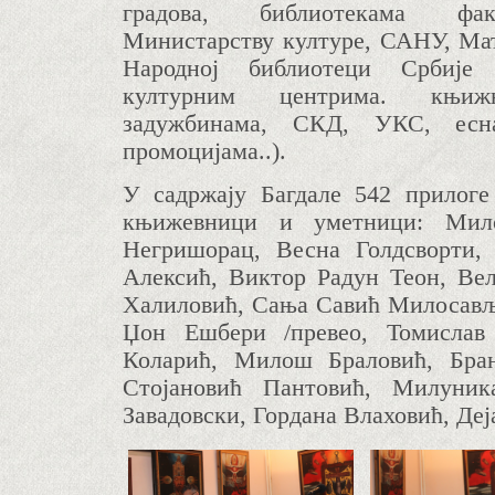
градова, библиотекама факу
Министарству културе, САНУ, Мат
Народној библиотеци Србије 
културним центрима. књиж
задужбинама, СКД, УКС, есн
промоцијама..).
У садржају Багдале 542 прилоге 
књижевници и уметници:
Мил
Негришорац, Весна Голдсворти,
Алексић, Виктор Радун Теон, Вел
Халиловић, Сања Савић Милосављ
Џон Ешбери /превео, Томислав
Коларић, Милош Браловић, Бран
Стојановић Пантовић, Милуни
Завадовски, Гордана Влаховић, Де