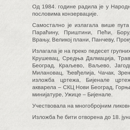
Од 1984. године радила је у Народ
пословима конзервације.
Самостално је излагала више пута
Параћину, Приштини, Пећи, Бору,
Врању, Великој плани, Панчеву, Прок
Излагала је на преко педесет групни
Крушевац, Средња Далмација, Трав
Београд, Краљево, Ваљево, Јагод
Милановац, Ђевђелија, Чачак, Зре
изложба цртежа, Бијенале црте
акварела – СКЦ Нови Београд, Горњ
минијатуре, Ужице – Бијенале.
Учествовала на многобројним ликов
Изложба ће бити отворена до 18. јун