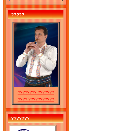
?????
???????? ???????
???? ???????????
???????