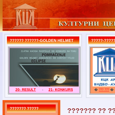
?????? ??????-GOLDEN HELMET
?????-?????
20- RESULT
-
21- KONKURS
�
� 
??? ???
??????? ?????
??????? ?? ??