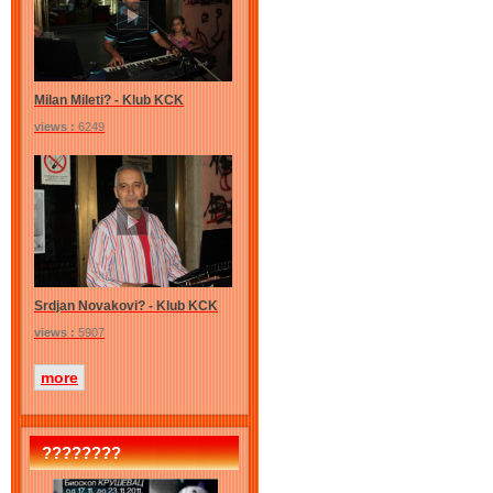
Milan Mileti? - Klub KCK
views :
6249
Srdjan Novakovi? - Klub KCK
views :
5907
more
????????