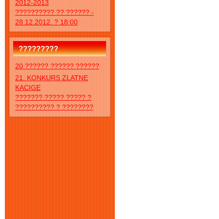
2012-2013
?????????? ?? ?????? -
28.12.2012. ? 18:00
?????????
20 ?????? ?????? ??????
21. KONKURS ZLATNE
KACIGE
??????? ????? ????? ?
?????????? ? ????????