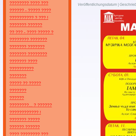
???????? ???? ???
Veröffentlichungsdatum | Geschrie
?????? - ????? ????
?????????? ? ??? !
??????? ??????
?? ??? - ???? ????? ?
???????? ???????
??????? ???????
??????? ????????
??????? ????
??????????
???????
????? ?? ?????
???????
??????
????????... ? ??????
???????????? !
??????? ?????
?????? ??????
???? ???????? ???