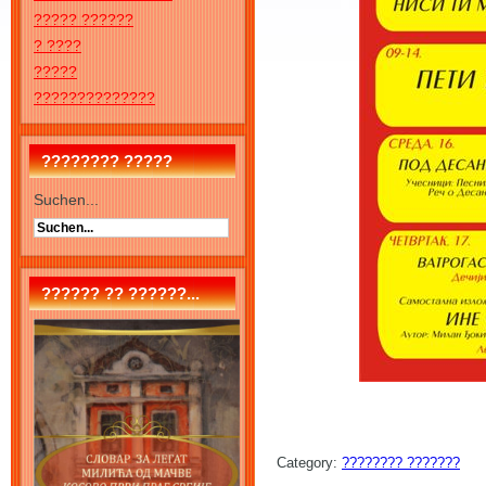
????? ??????
? ????
?????
??????????????
???????? ?????
Suchen...
?????? ?? ??????...
Category:
???????? ???????