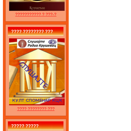
??????????? ? ???-?
???? ???????? ???
???? ???????? ???
????? ?????