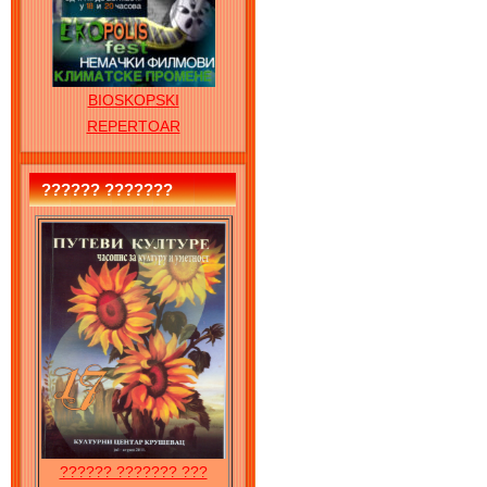
BIOSKOPSKI
REPERTOAR
?????? ???????
?????? ??????? ???