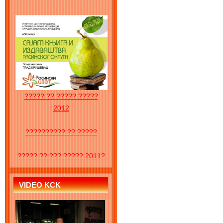
????? ?? ????? ?????
2012
?????????? ?? ?????
????? ?? ??? ????? 2011?
VIDEO KCK