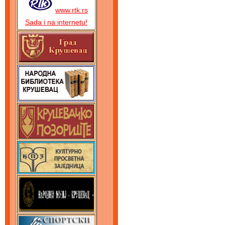
www.rtk.rs
Sada i na internetu!