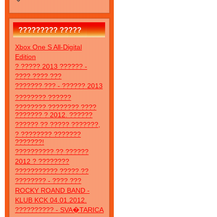
????????? ?????
Xbox One S All-Digital
Edition
? ????? 2013 ?????? -
???? ???? ???
??????? ??? - ?????? 2013
???????? ??????
???????? ???????? ????
??????? ? 2012. ??????
?????? ?? ????? ???????,
? ???????? ???????
???????!
?????????? ?? ??????
2012 ? ????????
??????????? ????? ??
???????? - ???? ???
ROCKY ROAND BAND -
KLUB KCK 04.01.2012.
?????????? - SVA�TARICA