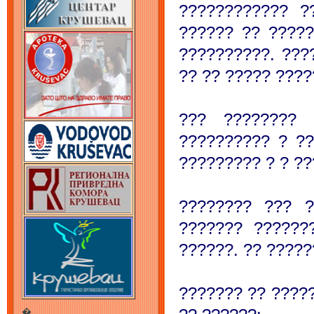
???????????? ?
?????? ?? ????
??????????. ???
?? ?? ????? ????
??? ???????? 
?????????? ? ??
????????? ? ? ?
???????? ??? ?
??????? ??????
??????. ?? ?????
??????? ?? ????
�