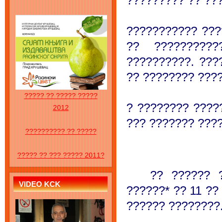
????????? ?? ??
??????????? ???
?? ??????????
??????????. ???
?? ???????? ???
????? ?? ????? ?????
? ???????? ????
2012
??? ??????? ????
?????????? ?? ?????
????? ?? ??? ????? 2011?
?? ?????? 
VIDEO KCK
??????*
?? 11 ??
?????? ????????