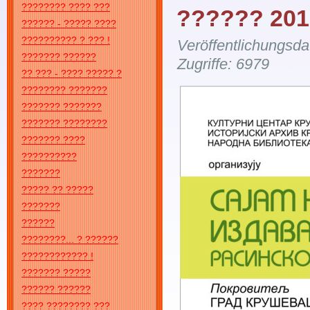
???????? ???? ???
?????? 201
?????? - ????? ????
?????????? ? ??? !
Veröffentlichungsd
??????? ??????
Zugriffe: 6979
?? ??? - ???? ????? ?
???????? ???????
??????? ???????
??????? ????????
??????? ????
??????????
???????
????? ?? ?????
???????
??????
????????... ? ??????
???????????? !
??????? ?????
?????? ??????
???? ???????? ???