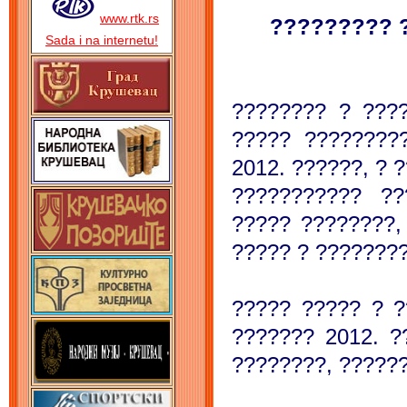
www.rtk.rs
????????? 
Sada i na internetu!
???????? ? ???
????? ????????
2012. ??????, ? 
??????????? ??
????? ????????,
????? ? ???????
????? ????? ? ?
??????? 2012. ?
????????, ??????