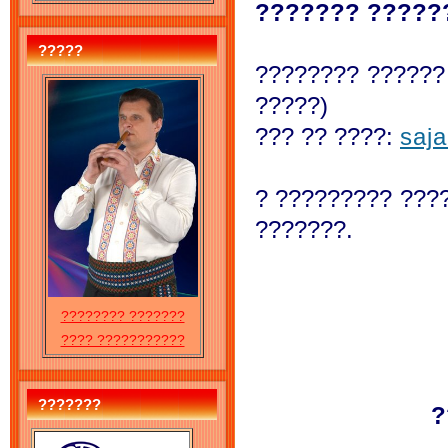
??????? ??????
?????
???????? ?????? 
?????)
??? ?? ????:
saj
? ????????? ???
???????.
???????? ???????
???? ???????????
???????
?