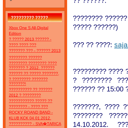
?? ??????:
???????? ?????? 
????????? ?????
????? ??????)
Xbox One S All-Digital
Edition
? ????? 2013 ?????? -
??? ?? ????:
saj
???? ???? ???
??????? ??? - ?????? 2013
???????? ??????
???????? ???????? ????
??????? ? 2012. ??????
????????? ???? 
?????? ?? ????? ???????,
? ???????? ???
? ???????? ???????
???????!
?????? ?? 15:00 
?????????? ?? ??????
2012 ? ????????
??????????? ????? ??
???????, ???? 
???????? - ???? ???
ROCKY ROAND BAND -
???????? ????
KLUB KCK 04.01.2012.
14.10.2012. ?
?????????? - SVA�TARICA