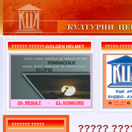
?????? ??????-GOLDEN HELMET
?????-?????
20- RESULT
-
21- KONKURS
�
� 
??? ???
??????? ?????
????? ???