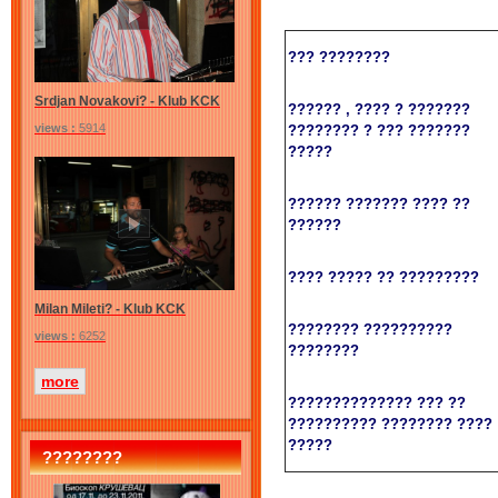
??? ????????
Srdjan Novakovi? - Klub KCK
?????? , ???? ? ???????
views :
5914
???????? ?
??? ???????
?????
?????? ??????? ???? ??
??????
???? ????? ?? ?????????
Milan Mileti? - Klub KCK
???????? ??????????
views :
6252
????????
more
?????????????? ??? ??
?????????? ???????? ????
?????
????????