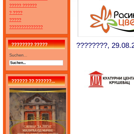
????? ??????
? ????
?????
??????????????
????????,
29.08
.
???????? ?????
Suchen...
?????? ?? ??????...