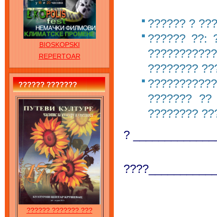
?????? ? ??
?????? ??:
BIOSKOPSKI
???????????
REPERTOAR
???????? ??
???????????
?????? ???????
??????? ?? 
???????? ??
? __
??????
????
___________
______
?????? ??????? ???