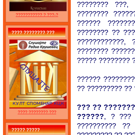
???????? ???,
???????? ?????
??????????? ? ???-?
?????? ??????
???????? ?? ???
???? ???????? ???
????????????, 
???????? ??????
????? ???????? ?
?????? ????????
?? ????????? ??
??? ?? ???????
???? ???????? ???
??????
, ? ???
?????????? ??
????? ?????