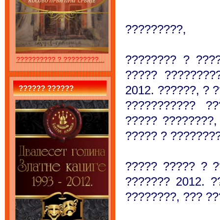
?????????,
???????? ? ???
?????????? ? ?????????...
????? ????????
2012. ??????, ? 
?????? ??????
??????????? ??
????? ????????,
????? ? ???????
????? ????? ? ?
??????? 2012. ?
????????, ??? ??