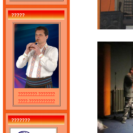
?????
???????? ???????
???? ???????????
???????