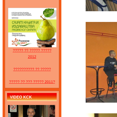
????? ?? ????? ?????
2012
?????????? ?? ?????
????? ?? ??? ????? 2011?
VIDEO KCK