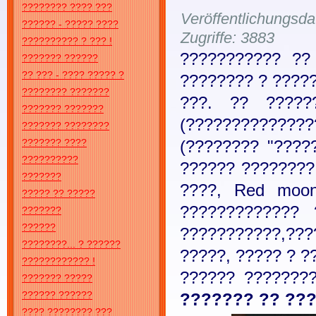
???????? ???? ???
Veröffentlichungsd
?????? - ????? ????
Zugriffe: 3883
?????????? ? ??? !
??????????? ??
??????? ??????
?? ??? - ???? ????? ?
???????? ? ?????
???????? ???????
???. ?? ?????
??????? ???????
(?????????????
??????? ????????
(???????? "????
??????? ????
??????????
?????? ????????
???????
????, Red moon
????? ?? ?????
?????????????
???????
??????
???????????,??
????????... ? ??????
?????, ????? ? ?
???????????? !
?????? ???????
??????? ?????
?????? ??????
??????? ?? ??
???? ???????? ???