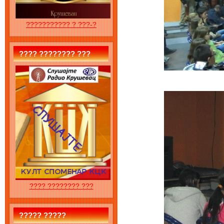
??????????? ? ???-?
???? ???????? ???
???? ???????? ???
????? ?????