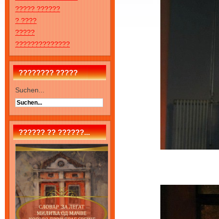
????? ??????
? ????
?????
??????????????
???????? ?????
Suchen...
?????? ?? ??????...