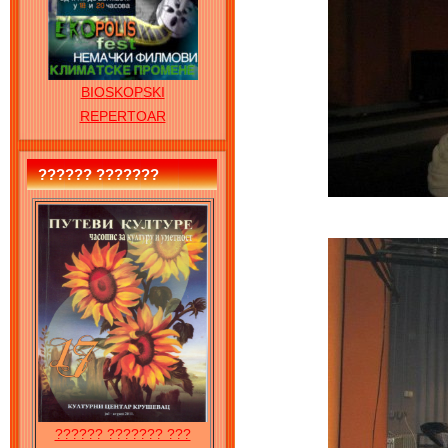
BIOSKOPSKI
REPERTOAR
?????? ???????
?????? ??????? ???