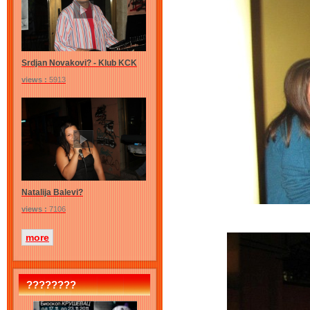
Srdjan Novakovi? - Klub KCK
views :
5913
Natalija Balevi?
views :
7106
more
????????