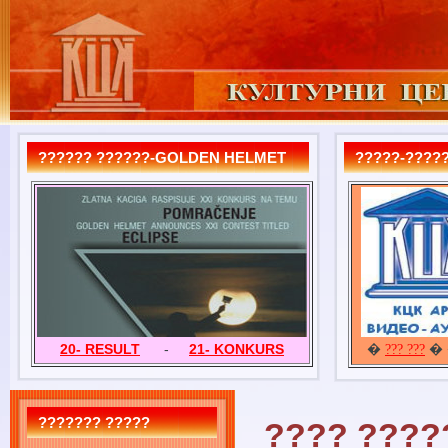
?????? ??????-GOLDEN HELMET
?????-?????
20- RESULT
-
21- KONKURS
�
� 
??? ???
??????? ?????
???? ????