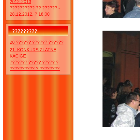
2012-2013
?????????? ?? ?????? -
28.12.2012. ? 18:00
?????????
20 ?????? ?????? ??????
21. KONKURS ZLATNE
KACIGE
??????? ????? ????? ?
?????????? ? ????????