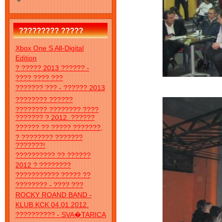
????????? ?????
Xbox One S All-Digital
Edition
? ????? 2013 ?????? -
???? ???? ???
??????? ??? - ?????? 2013
???????? ??????
???????? ???????? ????
??????? ? 2012. ??????
?????? ?? ????? ???????,
? ???????? ???????
???????!
?????????? ?? ??????
2012 ? ????????
??????????? ????? ??
???????? - ???? ???
ROCKY ROAND BAND -
KLUB KCK 04.01.2012.
?????????? - SVA�TARICA