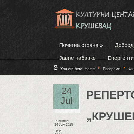
Почетна страна
»
Добро
Јавне набавке
Енергенти
You are here:
Home
Програми
Фи
24
РЕПЕРТ
Jul
„КРУШЕВ
Published:
24 July 2025
Hits: