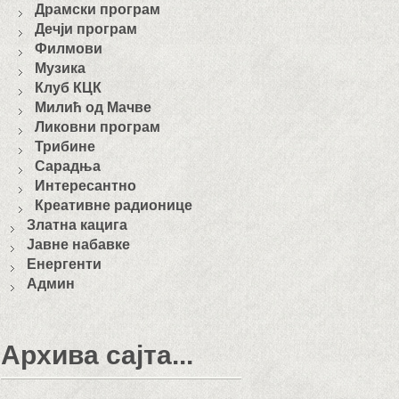
Драмски програм
Дечји програм
Филмови
Музика
Клуб КЦК
Милић од Мачве
Ликовни програм
Трибине
Сарадња
Интересантно
Креативне радионице
Златна кацига
Јавне набавке
Енергенти
Админ
Архива сајта...