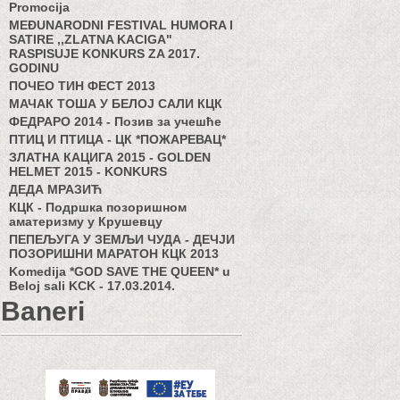
Promocija
MEĐUNARODNI FESTIVAL HUMORA I
SATIRE ,,ZLATNA KACIGA"
RASPISUJE KONKURS ZA 2017.
GODINU
ПОЧЕО ТИН ФЕСТ 2013
МАЧАК ТОША У БЕЛОЈ САЛИ КЦК
ФЕДРАРО 2014 - Позив за учешће
ПТИЦ И ПТИЦА - ЦК *ПОЖАРЕВАЦ*
ЗЛАТНА КАЦИГА 2015 - GOLDEN
HELMET 2015 - KONKURS
ДЕДА МРАЗИЋ
КЦК - Подршка позоришном
аматеризму у Крушевцу
ПЕПЕЉУГА У ЗЕМЉИ ЧУДА - ДЕЧЈИ
ПОЗОРИШНИ МАРАТОН КЦК 2013
Komedija *GOD SAVE THE QUEEN* u
Beloj sali KCK - 17.03.2014.
Baneri