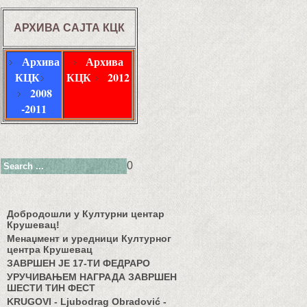
АРХИВА САЈТА КЦК
Архива
Архива
КЦК
КЦК
2012
2008
-2011
0
Добродошли у Културни центар
Крушевац!
Менаџмент и уредници Културног
центра Крушевац
ЗАВРШЕН ЈЕ 17-ТИ ФЕДРАРО
УРУЧИВАЊЕМ НАГРАДА ЗАВРШЕН
ШЕСТИ ТИН ФЕСТ
KRUGOVI - Ljubodrag Obradović -