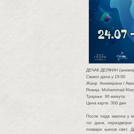
ДЕЧАК ДЕЛФИН (аними
Сваког дана у 19:00
Жанр: Анимирани / Ава
Режија: Mohammad Khey
Трајање: 90 минута
Цена карте: 300 дин
После пада авиона у м
тог дана, нераздвојн
поквари њихов свет. Д