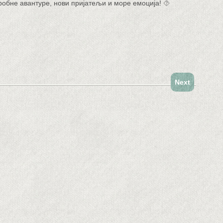
аробне авантуре, нови пријатељи и море емоција! ⯑
Next