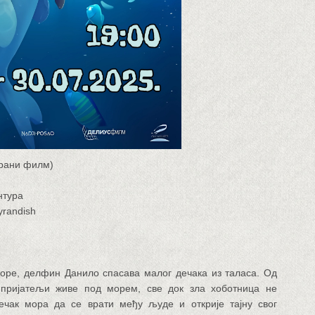
рани филм)
нтура
randish
оре, делфин Данило спасава малог дечака из таласа. Од
и пријатељи живе под морем, све док зла хоботница не
ечак мора да се врати међу људе и открије тајну свог