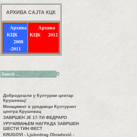
АРХИВА САЈТА КЦК
Архива
Архива
КЦК
КЦК
2012
2008
-2011
0
Добродошли у Културни центар
Крушевац!
Менаџмент и уредници Културног
центра Крушевац
ЗАВРШЕН ЈЕ 17-ТИ ФЕДРАРО
УРУЧИВАЊЕМ НАГРАДА ЗАВРШЕН
ШЕСТИ ТИН ФЕСТ
KRUGOVI - Ljubodrag Obradović -