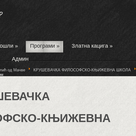
дошли
»
Програми
»
Златна кацига
»
Админ
лић од Мачве
КРУШЕВАЧКА ФИЛОСОФСКО-КЊИЖЕВНА ШКОЛА
ом
УШЕВАЧКА
ОФСКО-КЊИЖЕВНА