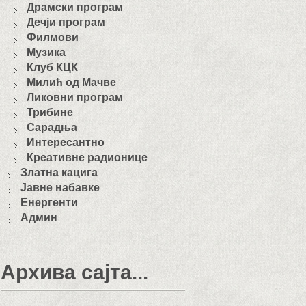
Драмски програм
Дечји програм
Филмови
Музика
Клуб КЦК
Милић од Мачве
Ликовни програм
Трибине
Сарадња
Интересантно
Креативне радионице
Златна кацига
Јавне набавке
Енергенти
Админ
Архива сајта...