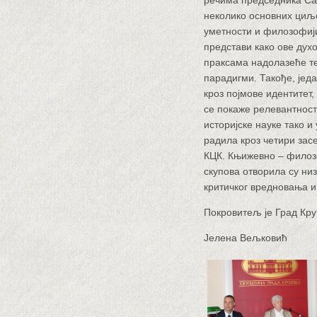
речима председника Са
неколико основних циље
уметности и филозофији
представи како ове духо
праксама надолазеће т
парадигми. Такође, једа
кроз појмове идентитет,
се покаже релевантност 
историјске науке тако и
радила кроз четири засе
КЦК.
Књижевно – филозо
скупова отворила су низ
критичког вредновања и
Покровитељ је Град Кр
Јелена Вељковић