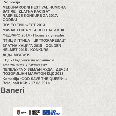
Promocija
MEĐUNARODNI FESTIVAL HUMORA I
SATIRE ,,ZLATNA KACIGA"
RASPISUJE KONKURS ZA 2017.
GODINU
ПОЧЕО ТИН ФЕСТ 2013
МАЧАК ТОША У БЕЛОЈ САЛИ КЦК
ФЕДРАРО 2014 - Позив за учешће
ПТИЦ И ПТИЦА - ЦК *ПОЖАРЕВАЦ*
ЗЛАТНА КАЦИГА 2015 - GOLDEN
HELMET 2015 - KONKURS
ДЕДА МРАЗИЋ
КЦК - Подршка позоришном
аматеризму у Крушевцу
ПЕПЕЉУГА У ЗЕМЉИ ЧУДА - ДЕЧЈИ
ПОЗОРИШНИ МАРАТОН КЦК 2013
Komedija *GOD SAVE THE QUEEN* u
Beloj sali KCK - 17.03.2014.
Baneri