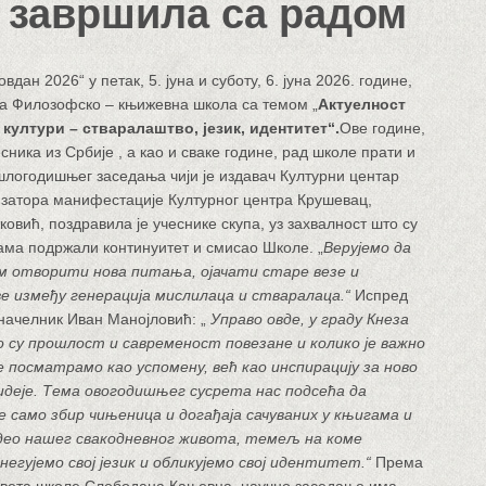
завршила са радом
дан 2026“ у петак, 5. јуна и суботу, 6. јуна 2026. године,
ка Филозофско – књижевна школа са темом „
Актуелност
 култури – стваралаштво, језик, идентитет“.
Ове године,
сника из Србије , а као и сваке године, рад школе прати и
логодишњег заседања чији је издавач Културни центар
изатора манифестације Културног центра Крушевац,
овић, поздравила је учеснике скупа, уз захвалност што су
ама подржали континуитет и смисао Школе. „
Верујемо да
м отворити нова питања, ојачати старе везе и
 између генерација мислилаца и стваралаца.“
Испред
начелник Иван Манојловић: „
Управо овде, у граду Кнеза
о су прошлост и савременост повезане и колико је важно
 посматрамо као успомену, већ као инспирацију за ново
деје. Тема овогодишњег сусрета нас подсећа да
е само збир чињеница и догађаја сачуваних у књигама и
 део нашег свакодневног живота, темељ на коме
 негујемо свој језик и обликујемо свој идентитет.“
Према