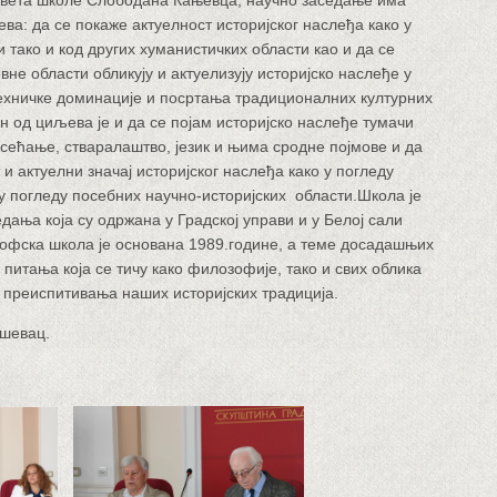
вета школе Слободана Кањевца, научно заседање има
ва: да се покаже актуелност историјског наслеђа како у
 тако и код других хуманистичких области као и да се
вне области обликују и актуелизују историјско наслеђе у
ехничке доминације и посртања традиционалних културних
н од циљева је и да се појам историјско наслеђе тумачи
 сећање, стваралаштво, језик и њима сродне појмове и да
и актуелни значај историјског наслеђа како у погледу
 у погледу посебних научно-историјских области.Школа је
дања која су одржана у Градској управи и у Белој сали
фска школа је основана 1989.године, а теме досадашњих
 питања која се тичу како филозофије, тако и свих облика
 преиспитивања наших историјских традиција.
ушевац.