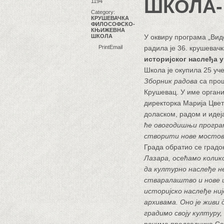
ШКОЛА- 
1194
Category:
КРУШЕВАЧКА
ФИЛОСОФСКО-
КЊИЖЕВНА
ШКОЛА
У оквиру програма „Видов
Print
Email
радила је 36. крушевач
историјског наслеђа у
Школа је окупила 25 уче
Зборник радова
са прош
Крушевац. У име орган
директорка Марија Цветк
доласком, радом и идеј
ће овогодишњи програ
створити нове мостове
Града обратио се градо
Лазара, осећамо колик
да културно наслеђе не
стваралаштво и нове и
историјско наслеђе ниј
архивама. Оно је живи
градимо своју културу,