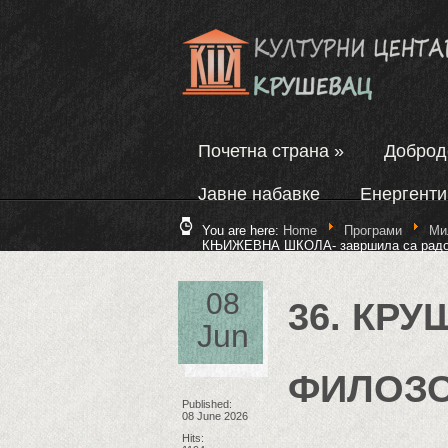
Почетна страна
»
Добро
Јавне набавке
Енергенти
You are here:
Home
Програми
Ми
КЊИЖЕВНА ШКОЛА- завршила са рад
08
36. КР
Jun
ФИЛОЗ
Published:
08 June 2026
Hits: