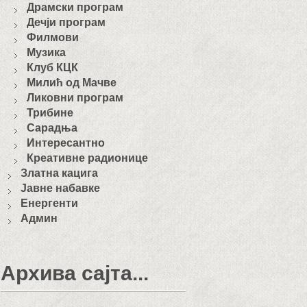
Драмски програм
Дечји програм
Филмови
Музика
Клуб КЦК
Милић од Мачве
Ликовни програм
Трибине
Сарадња
Интересантно
Креативне радионице
Златна кацига
Јавне набавке
Енергенти
Админ
Архива сајта...