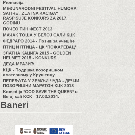
Promocija
MEĐUNARODNI FESTIVAL HUMORA I
SATIRE ,,ZLATNA KACIGA"
RASPISUJE KONKURS ZA 2017.
GODINU
ПОЧЕО ТИН ФЕСТ 2013
МАЧАК ТОША У БЕЛОЈ САЛИ КЦК
ФЕДРАРО 2014 - Позив за учешће
ПТИЦ И ПТИЦА - ЦК *ПОЖАРЕВАЦ*
ЗЛАТНА КАЦИГА 2015 - GOLDEN
HELMET 2015 - KONKURS
ДЕДА МРАЗИЋ
КЦК - Подршка позоришном
аматеризму у Крушевцу
ПЕПЕЉУГА У ЗЕМЉИ ЧУДА - ДЕЧЈИ
ПОЗОРИШНИ МАРАТОН КЦК 2013
Komedija *GOD SAVE THE QUEEN* u
Beloj sali KCK - 17.03.2014.
Baneri