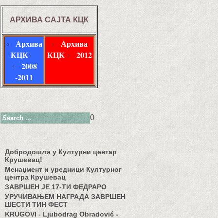
АРХИВА САЈТА КЦК
Архива
Архива
КЦК
КЦК
2012
2008
-2011
0
Добродошли у Културни центар
Крушевац!
Менаџмент и уредници Културног
центра Крушевац
ЗАВРШЕН ЈЕ 17-ТИ ФЕДРАРО
УРУЧИВАЊЕМ НАГРАДА ЗАВРШЕН
ШЕСТИ ТИН ФЕСТ
KRUGOVI - Ljubodrag Obradović -