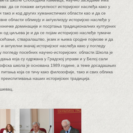
вета школе Слободана Кањевца, научно заседање има
ва: да се покаже актуелност историјског наслеђа како у
 тако и код других хуманистичких области као и да се
вне области обликују и актуелизују историјско наслеђе у
ехничке доминације и посртања традиционалних културних
н од циљева је и да се појам историјско наслеђе тумачи
 сећање, стваралаштво, језик и њима сродне појмове и да
и актуелни значај историјског наслеђа како у погледу
 у погледу посебних научно-историјских области.Школа је
дања која су одржана у Градској управи и у Белој сали
фска школа је основана 1989.године, а теме досадашњих
 питања која се тичу како филозофије, тако и свих облика
 преиспитивања наших историјских традиција.
ушевац.