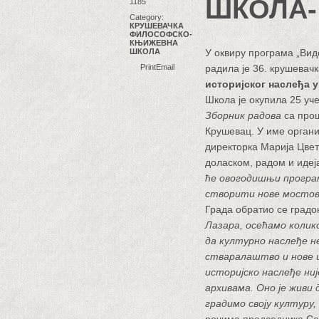
ШКОЛА- 
1185
Category:
КРУШЕВАЧКА
ФИЛОСОФСКО-
КЊИЖЕВНА
ШКОЛА
У оквиру програма „Видов
Print
Email
радила је 36. крушевач
историјског наслеђа у
Школа је окупила 25 уче
Зборник радова
са прош
Крушевац. У име орган
директорка Марија Цветк
доласком, радом и идеј
ће овогодишњи програ
створити нове мостове
Града обратио се градо
Лазара, осећамо колик
да културно наслеђе не
стваралаштво и нове и
историјско наслеђе ниј
архивама. Оно је живи
градимо своју културу,