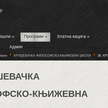
дошли
»
Програми
»
Златна кацига
»
Админ
ибине
КРУШЕВАЧКА ФИЛОСОФСКО-КЊИЖЕВНА ШКОЛА
36. К
УШЕВАЧКА
ОФСКО-КЊИЖЕВНА