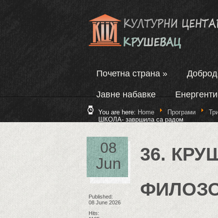
Почетна страна
»
Добро
Јавне набавке
Енергенти
You are here:
Home
Програми
Тр
ШКОЛА- завршила са радом
08
36. КР
Jun
ФИЛОЗ
Published:
08 June 2026
Hits: