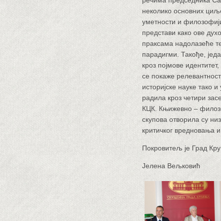
речима председника Са
неколико основних циље
уметности и филозофији
представи како ове духо
праксама надолазеће т
парадигми. Такође, једа
кроз појмове идентитет,
се покаже релевантност 
историјске науке тако и
радила кроз четири засе
КЦК.
Књижевно – филозо
скупова отворила су низ
критичког вредновања и
Покровитељ је Град Кр
Јелена Вељковић