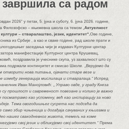
завршила са радом
дан 2026“ у петак, 5. јуна и суботу, 6. јуна 2026. године,
ка Филозофско – књижевна школа са темом „
Актуелност
 култури – стваралаштво, језик, идентитет“.
Ове године,
сника из Србије , а као и сваке године, рад школе прати и
логодишњег заседања чији је издавач Културни центар
изатора манифестације Културног центра Крушевац,
овић, поздравила је учеснике скупа, уз захвалност што су
ама подржали континуитет и смисао Школе. „
Верујемо да
м отворити нова питања, ојачати старе везе и
 између генерација мислилаца и стваралаца.“
Испред
начелник Иван Манојловић: „
Управо овде, у граду Кнеза
о су прошлост и савременост повезане и колико је важно
 посматрамо као успомену, већ као инспирацију за ново
деје. Тема овогодишњег сусрета нас подсећа да
е само збир чињеница и догађаја сачуваних у књигама и
 део нашег свакодневног живота, темељ на коме
 негујемо свој језик и обликујемо свој идентитет.“
Према