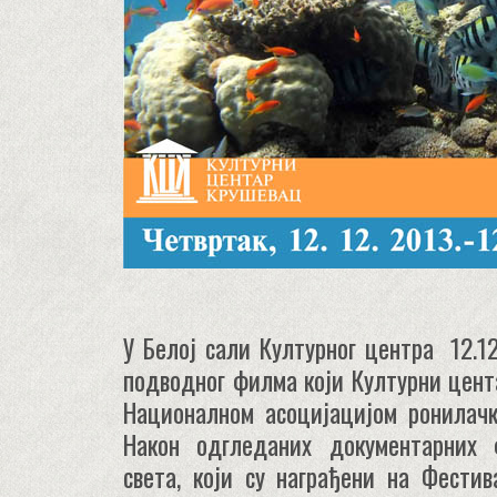
У Белој сали Културног центра 12.1
подводног филма који Културни цента
Националном асоцијацијом ронилачк
Након одгледаних документарних 
света, који су награђени на Фести