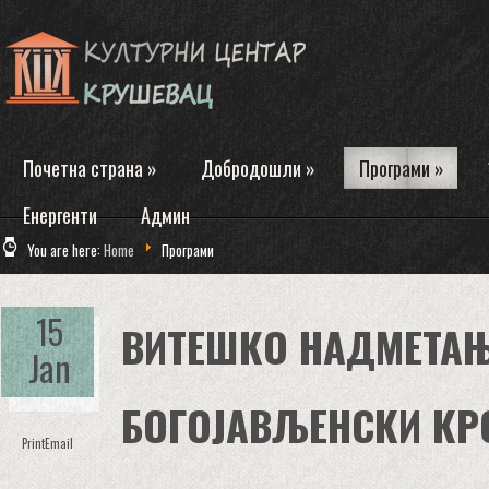
Почетна страна
»
Добродошли
»
Програми
»
Енергенти
Админ
You are here:
Home
Програми
15
ВИТЕШКО НАДМЕТАЊ
Jan
БОГОЈAВЉEНСКИ КРС
Print
Email