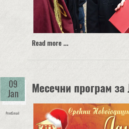
Read more ...
09
Месечни програм за 
Jan
Print
Email