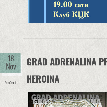
18
GRAD ADRENALINA P
Nov
HEROINA
Print
Email