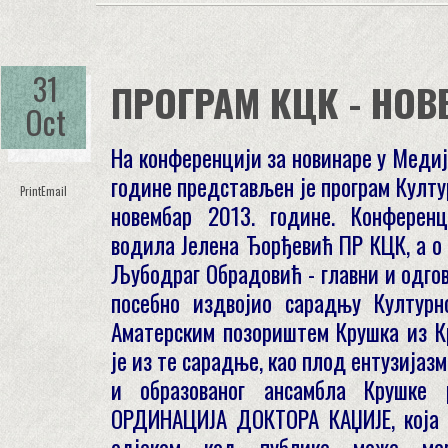
31
ПРОГРАМ КЦК - НОВ
Oct
На конференцији за новинаре у Медиј
године представљен je програм Култу
Print
Email
новембар 2013. године. Конференц
водила Јелена Ђорђевић ПР КЦК, а о 
Љубодраг Обрадовић - главни и одгов
посебно издвојио сарадњу Културн
Аматерским позориштем Крушка из 
је из те сарадње, као плод ентузијаз
и образованог ансамбла Крушке р
ОРДИНАЦИЈА ДОКТОРА КАЏИЈЕ, која 
одјеком код публике може ме