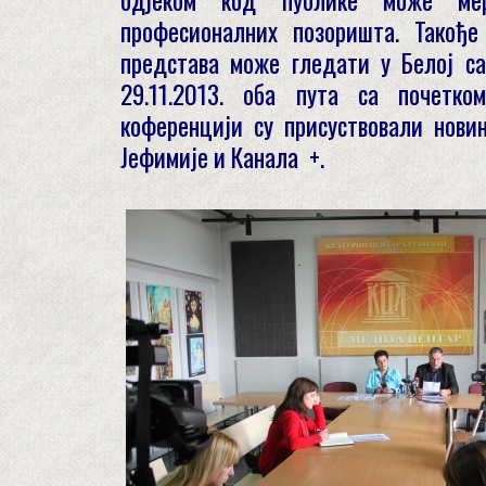
професионалних позоришта. Такође
представа може гледати у Белој са
29.11.2013. оба пута са почетко
коференцији су присуствовали новин
Јефимије и Канала +.