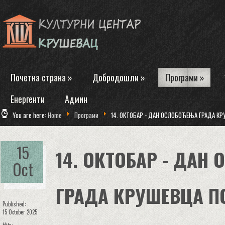
Почетна страна
»
Добродошли
»
Програми
»
Енергенти
Админ
You are here:
Home
Програми
14. ОКТОБАР - ДАН ОСЛОБОЂЕЊА ГРАДА К
15
14. ОКТОБАР - ДАН
Oct
ГРАДА КРУШЕВЦА П
Published:
15 October 2025