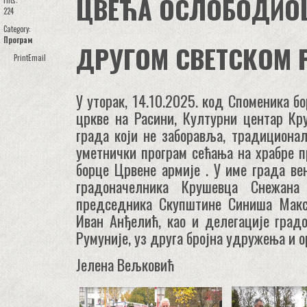
ЦВЕЋА ОСЛОБОДИОЦ
Hits:
224
Category:
Програм
ДРУГОМ СВЕТСКОМ 
Print
Email
У уторак, 14.10.2025. код Споменика б
цркве на Расини, Културни центар Кр
града који не заборавља, традициона
уметнички програм сећања на храбре п
борце Црвене армије . У име града в
градоначелника Крушевца Снежана
председника Скупштине Синиша Макси
Иван Анђелић, као и делегације град
Румуније, уз друга бројна удружења и о
Јелена Вељковић