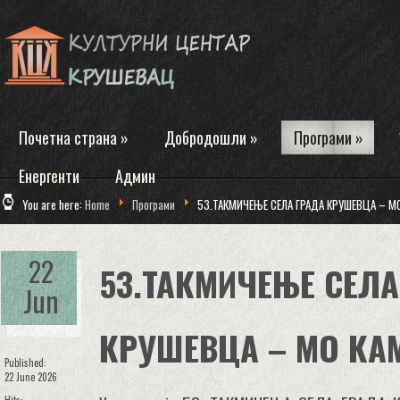
Почетна страна
»
Добродошли
»
Програми
»
Енергенти
Админ
You are here:
Home
Програми
53.ТАКМИЧЕЊЕ СЕЛА ГРАДА КРУШЕВЦА – М
22
53.ТАКМИЧЕЊЕ СЕЛА
Jun
КРУШЕВЦА – МО КА
Published:
22 June 2026