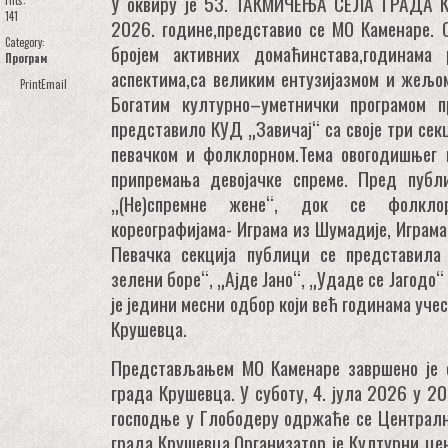
У оквиру је 53. ТАКМИЧЕЊА СЕЛА ГРАДА К
Hits:
141
2026. године,представио се МО Каменаре. 
Category:
бројем активних домаћинстава,годинама
Програм
аспектима,са великим ентузијазмом и жељо
Print
Email
Богатим културно–уметнички програмом п
представило КУД „Завичај“ са своје три сек
певачком и фолклорном.Тема овогодишњег 
припремања девојачке спреме. Пред публ
„(Не)спремне жене“, док се фолклор
кореографијама- Играма из Шумадије, Играм
Певачка секција публици се представила 
зелени боре“, „Ајде Јано“, „Удаде се Јагодо“
је једини месни одбор који већ годинама уче
Крушевца.
Представљањем МО Каменаре завршено је 
града Крушевца. У суботу, 4. јула 2026 у 2
господње у Глободеру одржаће се Централн
града Крушевца.Организатор је Културни це