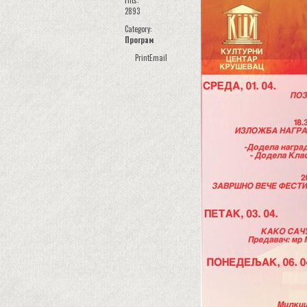
Hits:
2893
Category:
Програм
Print
Email