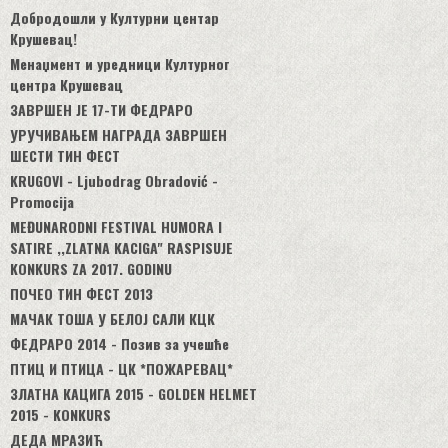
Добродошли у Културни центар
Крушевац!
Менаџмент и уредници Културног
центра Крушевац
ЗАВРШЕН ЈЕ 17-ТИ ФЕДРАРО
УРУЧИВАЊЕМ НАГРАДА ЗАВРШЕН
ШЕСТИ ТИН ФЕСТ
KRUGOVI - Ljubodrag Obradović -
Promocija
MEĐUNARODNI FESTIVAL HUMORA I
SATIRE ,,ZLATNA KACIGA" RASPISUJE
KONKURS ZA 2017. GODINU
ПОЧЕО ТИН ФЕСТ 2013
МАЧАК ТОША У БЕЛОЈ САЛИ КЦК
ФЕДРАРО 2014 - Позив за учешће
ПТИЦ И ПТИЦА - ЦК *ПОЖАРЕВАЦ*
ЗЛАТНА КАЦИГА 2015 - GOLDEN HELMET
2015 - KONKURS
ДЕДА МРАЗИЋ