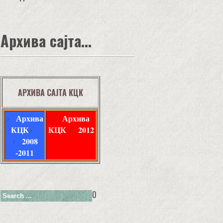
Архива сајта...
АРХИВА САЈТА КЦК
Архива
Архива
КЦК
КЦК
2012
2008
-2011
0