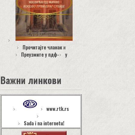
Прочитајте чланак
и
Преузмите у пдф-
у
Важни линкови
www.rtk.rs
Sada i na internetu!