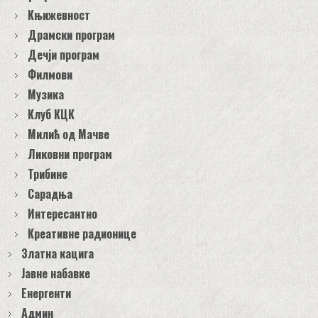
Књижевност
Драмски програм
Дечји програм
Филмови
Музика
Клуб КЦК
Милић од Мачве
Ликовни програм
Трибине
Сарадња
Интересантно
Креативне радионице
Златна кацига
Јавне набавке
Енергенти
Админ