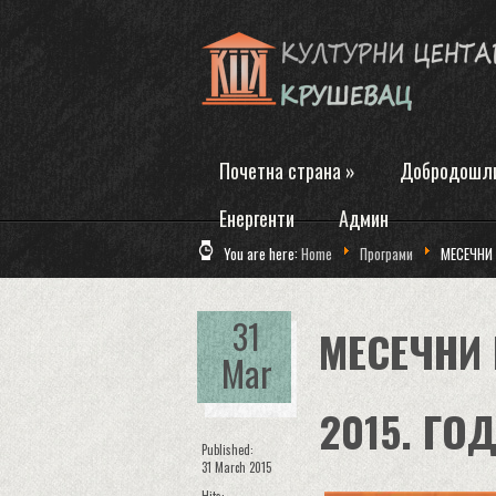
Почетна страна
»
Добродошл
Енергенти
Админ
You are here:
Home
Програми
МЕСЕЧНИ 
31
МЕСЕЧНИ 
Mar
2015. ГОД
Published:
31 March 2015