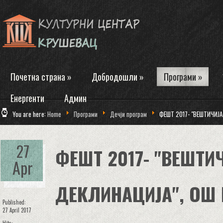
Почетна страна
»
Добродошли
»
Програми
»
Енергенти
Админ
You are here:
Home
Програми
Дечји програм
ФЕШТ 2017- "ВЕШТИЧИЈА
27
ФЕШТ 2017- "ВЕШТИ
Apr
ДЕКЛИНАЦИЈА", ОШ 
Published:
27 April 2017