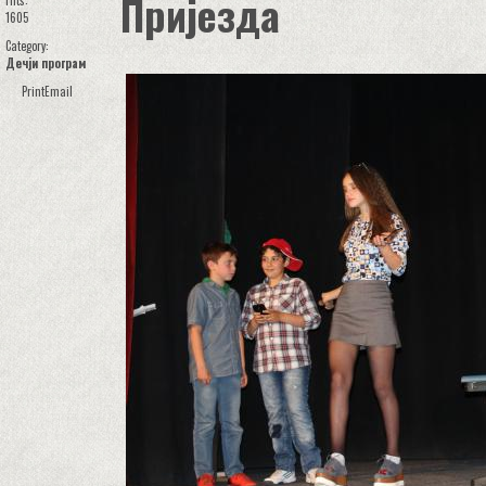
Пријезда
Hits:
1605
Category:
Дечји програм
Print
Email