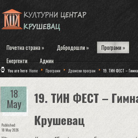
Почетна страна
»
Добродошли
»
Програми
»
Енергенти
Админ
You are here:
Home
Програми
Драмски програм
19. ТИН ФЕСТ – Гимн
18
19. ТИН ФЕСТ – Гимн
May
Крушевац
Published:
18 May 2026