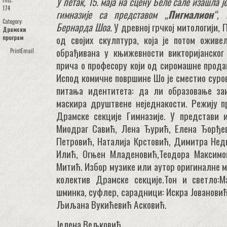
У петак, 15. маја на сцену Беле сале изашла 
Hits:
174
гимназије са представом „
Пигмалион
“, 
Category:
Бернарда Шоа.
У древној грчкој митологији, 
Драмски
од својих скулптура, која је потом оживе
програм
обрађивана у књижевности викторијанског
Print
Email
прича о професору који од сиромашне прода
Испод комичне површине Шо је сместио суро
питања идентитета: да ли образовање за
маскира друштвене неједнакости. Режију п
Драмске секције Гимназије. У представи 
Миодраг Савић, Лена Ђурић, Елена Ђорђев
Петровић, Наталија Крстовић, Димитра Нед
Илић, Огњен Младеновић,Теодора Максимо
Митић. Избор музике или аутор оригиналне м
колектив Драмске секцијe.Тон и светло:Ма
шминка, суфлер, сарадници: Искра Јованови
Љиљана Вукићевић Асковић.
Јелена Вељковић