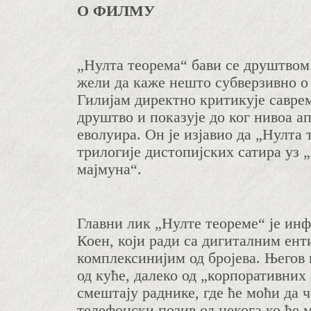
О ФИЛМУ
„Нулта теорема“ бави се друштвом 
жели да каже нешто субверзивно 
Гилијам директно критикује савре
друштво и показује до ког нивоа а
еволуира. Он је изјавио да „Нулта 
трилогије дистопијских сатира уз 
мајмуна“.
Главни лик „Нулте теореме“ је ин
Коен, који ради са дигиталним ен
комплексинијим од бројева. Његов н
од куће, далеко од „корпоративних 
смештају раднике, где ће моћи да
телефонски позив од некога ко ће 