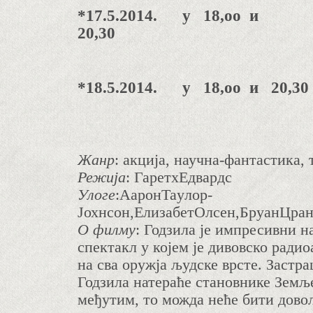
*17.5.2014. у 18,оо и
20,30
*18.5.2014. у 18,оо
Жанр
:
акција, научна-фантастика, 
Режија
:
ГаретхЕдвардс
Улоге
:
АаронТаyлор-
Јохнсон,ЕлизабетОлсен,БрyанЦра
О филму
:
Годзила је импресивни н
спектакл у којем је дивовско ради
на сва оружја људске врсте. Застр
Годзила натераће становнике Земље
међутим, то можда неће бити дово