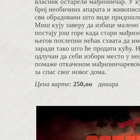
власник остарели мађионичар. У к
број необичних апарата и живопис
сви обрадовани што виде придошли
Миш кују заверу да избаце малено 
постају још горе када стари мађион
његов похлепни нећак схвата да им
заради тако што ће продати кућу. 
одлучан да себи избори место у не
помаже откаченом мађионичаревом
за спас свог новог дома.
Цена карте
:
250,оо
динара