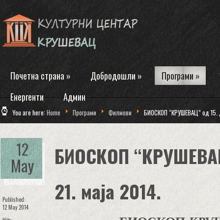
Почетна страна
»
Добродошли
»
Програми
»
Енергенти
Админ
You are here:
Home
Програми
Филмови
БИОСКОП “КРУШЕВАЦ” од 15. д
12
БИОСКОП “КРУШЕВАЦ
May
21. маја 2014.
Published:
12 May 2014