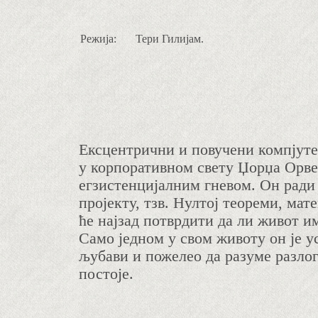
Режија:
Тери Гилијам.
Ексцентрични и повучени компјуте
у корпоративном свету Џорџа Орве
егзистенцијалним гневом. Он ради
пројекту, тзв. Нултој теореми, мат
ће најзад потврдити да ли живот и
Само једном у свом животу он је у
љубави и пожелео да разуме разлог
постоје.