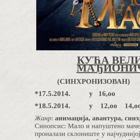
КУЋА ВЕЛ
МАЂИОНИ
(СИНХРОНИЗОВАН
*17.5.2014. у 16,оо
*18.5.2014. у 12,оо 14,о
Жанр
:
анимација, авантура, синх
Синопсис:
Мало и напуштено маче 
проналази склониште у најчуднијој 