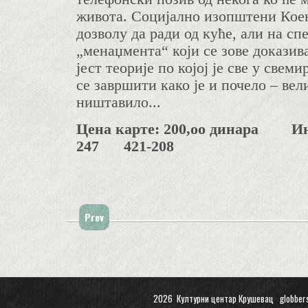
живота. Социјално изопштени Коен
дозволу да ради од куће, али на сп
„менаџмента“ који се зове доказив
јест теорије по којој је све у свем
се завршити како је и почело – ве
ништавило...
Цена карте:
200,оо
динара Инфо
247 421-208
Prev
2026 Културни центар Крушевац
globber