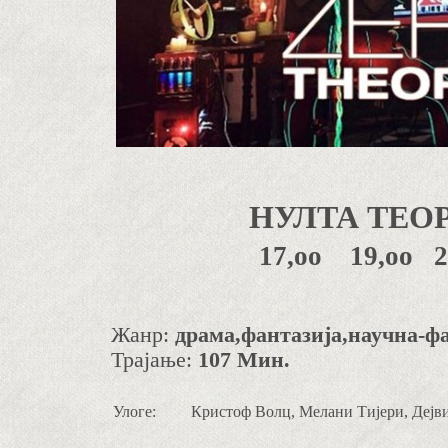
НУЛТА ТЕО
17,оо 19,оо 
Жанр:
драма,фантазија,науч
Трајање:
107 Мин.
Улоге:
Кристоф Волц, Мелани Тијери, Дејви