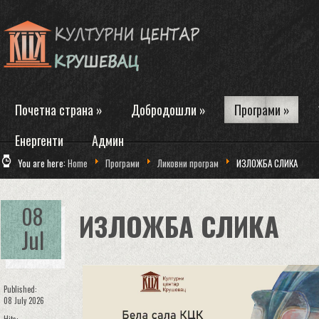
Почетна страна
»
Добродошли
»
Програми
»
Енергенти
Админ
You are here:
Home
Програми
Ликовни програм
ИЗЛОЖБА СЛИКА
08
ИЗЛОЖБА СЛИКА
Jul
Published:
08 July 2026