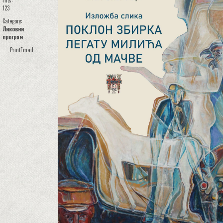
Hits:
123
Category:
Ликовни
програм
Print
Email