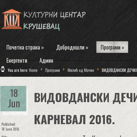
Почетна страна
»
Добродошли
»
Програми
»
Енергенти
Админ
You are here:
Home
Програми
Милић од Мачве
ВИДОВДАНСКИ ДЕЧИЈИ
18
ВИДОВДАНСКИ ДЕЧИ
Jun
КАРНЕВАЛ 2016.
Published:
18 June 2016