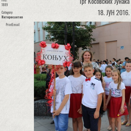
Трг Косовских Јунака 
Hits:
1889
18. ЈУН 2016.
Category:
Интересантно
Print
Email