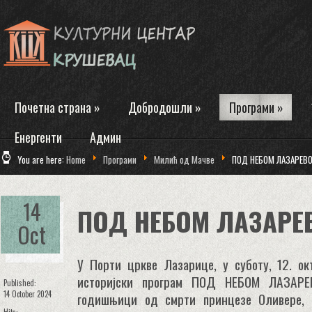
Почетна страна
»
Добродошли
»
Програми
»
Енергенти
Админ
You are here:
Home
Програми
Милић од Мачве
ПОД НЕБОМ ЛАЗАРЕВО
14
ПОД НЕБОМ ЛАЗАРЕ
Oct
У Порти цркве Лазарице, у суботу, 12. ок
историјски програм ПОД НЕБОМ ЛАЗАРЕ
Published:
14 October 2024
годишњици од смрти принцезе Оливере, 