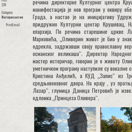
Hits:
речима директорке Културног центра Кру
239
манифестација је нов програм у оквиру о
Category:
Града, а настао је на иницијативу Удруж
Интересантно
придружио Културни центар Крушевац, Н
Print
Email
епархија. По речима старешине цркве Ла
Марковића, „Оливерин живот је био у знак
одрекла, задржавши своју православну вер
османског великаша“. Директор Народног
мастер историчар, говорио је о животу Оли
уметничком програму наступиле су вокалне 
Кристина Анђелић, а КУД „Запис“ из Трс
средњовековног двора. На крају , уз пратњ
Лазар“, глумица Даница Петровић је изве
одломка „Принцеза Оливера“.