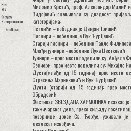
Hits:
Миломир Крстић, проф. Александар Милић и
267
Видојевић оцењивали су двадесет пријав
Category:
категоријама:
Интересантно
Петлићи – победник је Дамјан Тришић
Print
Email
Пионири – победник је Вук Ђурђевић
Старији пионири – победник Павле Филипов
Млађи јуниори –победник Лука Цветковић
Јуниори – прво место поделили су: Анђела 
Сениори- прво место поделили су: Михајло Н
Дуети(млађи од 15 година): прво место д
Страхиња Маринковић и Вук Ђурђевић
Дуети (старији од 15 година): прво мес
Обрадовић
Фестивал ЗВЕЗДАНА ХАРМОНИКА изазвао је в
такмичарског дела, преко хиљаду посетилац
позорнице цркве Св. Ђорђе, уживало је 
двадесет извођача.
Јелена Вељковић