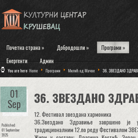
Почетна страна
»
Добродошли
»
Програми
»
Енергенти
Админ
You are here:
Home
Програми
Милић од Мачве
36. ЗВЕЗДАНО ЗДРА
01
36. ЗВЕЗДАНО ЗДР
Sep
12. Фестивал звездана хармоника
36.Звездано Здравиње завршено је у
Published:
традиционалним 12.по реду Фестивалом З
01 September
2025
Жири у саставу: Драгиша Костић, Зоран