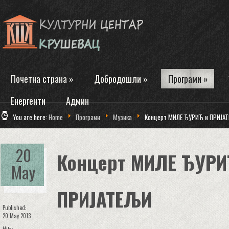
Почетна страна
»
Добродошли
»
Програми
»
Енергенти
Админ
You are here:
Home
Програми
Музика
Концерт МИЛЕ ЂУРИЋ и ПРИЈА
20
Концерт МИЛЕ ЂУРИ
May
ПРИЈАТЕЉИ
Published:
20 May 2013