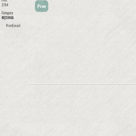
Hits:
2764
Prev
Category:
МУЗИКА
Print
Email