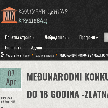
Почетна страна
»
Добродошли
»
Програми
»
Енергенти
Админ
You are here:
Home
Златна кацига
MEĐUNARODNI KONKURS ZA MLADE DO 18
07
MEĐUNARODNI KONKU
Apr
DO 18 GODINA -ZLAT
Published:
07 April 2015