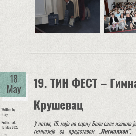
18
19. ТИН ФЕСТ – Гимн
May
Крушевац
Written by
Goxy
У петак, 15. маја на сцену Беле сале изашла 
Published:
18 May 2026
гимназије са представом „
Пигмалион
“, 
Hits: