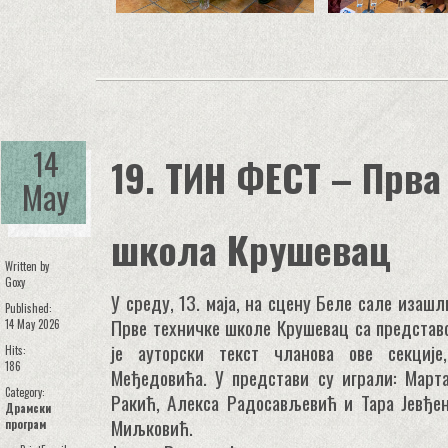
14
19. ТИН ФЕСТ – Прва
May
школа Крушевац
Written by
Goxy
У среду, 13. маја, на сцену Беле сале изаш
Published:
Прве техничке школе Крушевац са представо
14 May 2026
је ауторски текст чланова ове секције
Hits:
186
Међедовића. У представи су играли: Марта
Category:
Ракић, Алекса Радосављевић и Тара Јевђен
Драмски
Миљковић.
програм