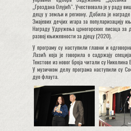
„Гроздана Олујић“. Учествовала је у раду ви
децу у земљи и региону. Добила је награде
Змајевих дечјих игара за популаризацију к
Награду Удружења црногорских писаца за д
развој књижевности за дјецу (2020).
У програму су наступили главни и одговор
Лазић која је говорила о садржају специј
Текстове из новог броја читали су Николина 
У музичком делу програма наступили су Со
дуо флаута.