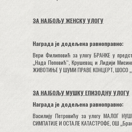
ЗА НАЈБОЉУ ЖЕНСКУ УЛОГУ
Награда је додељена равноправно:
Вери Филиповић за улогу БРАНКЕ у пред
„Нада Поповић“, Крушевац и Лидији Мисини
ЖИВОТИЊЕ У ШУМИ ПРАВЕ КОНЦЕРТ, ШОСО „В
ЗА НАЈБОЉУ МУШКУ ЕПИЗОДНУ УЛОГУ
Награда је додељена равноправно:
Василију Петровићу за улогу МАЛОГ НУ
СИМПАТИЈЕ И ОСТАЛЕ КАТАСТРОФЕ, ОШ „Бран