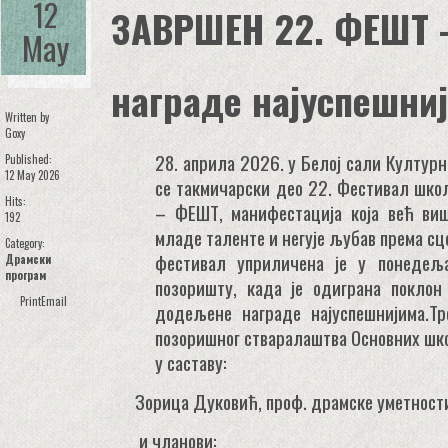
12
ЗАВРШЕН 22. ФЕШТ 
May
наградe најуспешни
Written by
Goxy
28. априла 2026. у Белој сали Култур
Published:
12 May 2026
се такмичарски део 22. Фестивал шко
Hits:
– ФЕШТ, манифестација која већ ви
192
младе таленте и негује љубав према сц
Category:
фестивал уприличена је у понедеља
Драмски
програм
позоришту, када је одиграна поклон
Print
Email
додељене награде најуспешнијима.Т
позоришног стваралаштва Основних шко
у саставу:
Зорица Дуковић, проф. драмске уметност
и чланови: