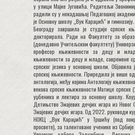
у улици Мајке Југовића. Родитељи Звоними
радили су у некадашњој Педагошкој академи
је Основну школу „Вук Караџић" и гимназиј
Београду завршила је студије српске књ
докторирала. Ради на Факултету за обра
(донедавно Учитељском факултету) Универзи
професор књижевности за децу и млад
књижевности за децу и младе, савремене с
српског језика у основној школи. Објавила
српској књижевности. Приредила је више од
антологија, међу којима Антологију књижевн
векова српске књижевности Матице српске (
уџбеника и лектира за основну школу. Коу
Детињство Змајевих дечјих игара из Новог
Змајевих дечјих игара. Од 2022. руководи ку
НОКЦ „Вук Караџић" у Тршићу (под покр
просвете), за талентоване ученике из Србиј
Управног одбора Задужбине „Десанка 