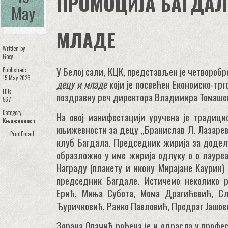
ПРОМОЦИЈА БАГДАЛЕ
May
МЛАДЕ
Written by
Goxy
У Белој сали, КЦК, представљен је четворобр
Published:
15 May 2026
децу и младе
који је посвећен Економско-трг
Hits:
поздравну реч директора Владимира Томаше
567
Category:
На овој манифестацији уручена је традици
Књижевност
књижевности за децу ,,Бранислав Л. Лазаре
Print
Email
клуб Багдала. Председник жирија за доде
образложио у име жирија одлуку о о лауре
Награду (плакету и икону Мирајане Каурин)
председник Багдале. Истичемо неколико 
Ерић, Миња Субота, Мома Драгићевић, С
Ђуричковић, Ранко Павловић, Предраг Јашов
Зорана Опачић рођена је и одрасла у профе