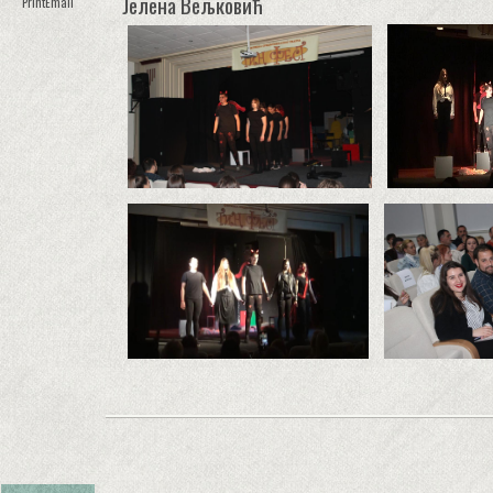
Јелена Вељковић
Print
Email