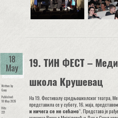
18
19. ТИН ФЕСТ – Мед
May
школа Крушевац
Written by
Goxy
На 19. Фестивалу средњошколског театра, М
Published:
18 May 2026
представила се у суботу, 16. маја, представом
Hits:
и ничега се не сећамо
“. Представа је рађ
221
ученица Вишње Мијајловић и Дуње Смиљковић,