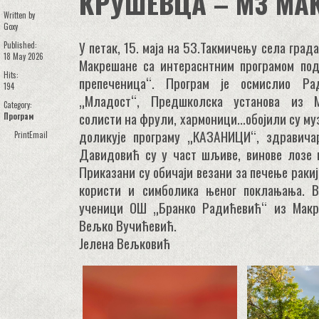
КРУШЕВЦА – МЗ МА
Written by
Goxy
У петак, 15. маја на 53.Такмичењу села гра
Published:
18 May 2026
Макрешане са интераснтним програмом под
Hits:
препеченица“. Програм је осмислио Р
194
„Младост“, Предшколска установа из М
Category:
солисти на фрули, хармоници...обојили су му
Програм
доликује програму „КАЗАНИЦИ“, здравича
Print
Email
Давидовић су у част шљиве, винове лозе 
Приказани су обичаји везани за печење ракиј
користи и симболика њеног поклањања. 
ученици ОШ „Бранко Радићевић“ из Макр
Вељко Вучићевић.
Јелена Вељковић