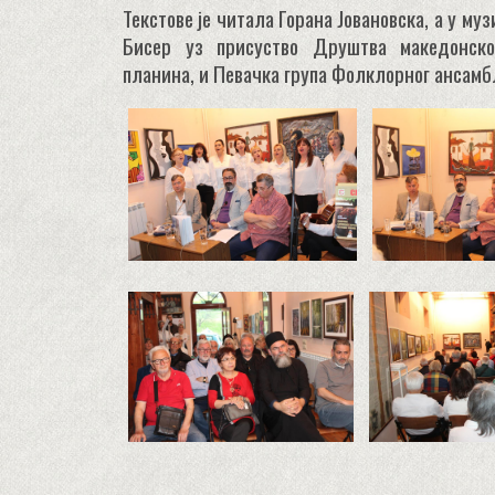
Текстове је читала Горана Јовановска, а у му
Бисер уз присуство Друштва македонско
планина, и Певачка група Фолклорног ансамб