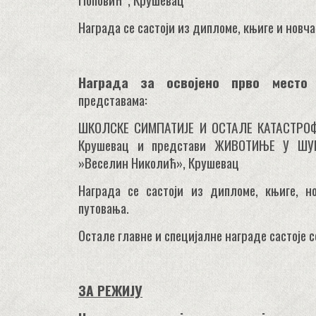
Награда се састоји из дипломе, књиге и новч
Награда за освојено
прво
место
р
представама:
ШКОЛСКЕ СИМПАТИЈЕ И ОСТАЛЕ КАТАСТРОФЕ
Крушевац и представи ЖИВОТИЊЕ У ШУ
»Веселин Николић», Крушевац
Награда се састоји из дипломе, књиге, н
путовања.
Остале главне и специјалне награде састоје 
ЗА РЕЖИЈУ