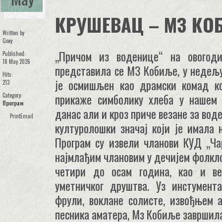
КРУШЕВАЦ – МЗ КО
Written by
Goxy
„Причом из воденице“ на овогод
Published:
18 May 2026
представила се МЗ Кобиље, у недељу,
Hits:
је осмишљен као драмски комад к
213
прикаже симболику хлеба у нашем
Category:
Програм
данас али и кроз приче везане за во
Print
Email
културолошки значај који је имала 
Програм су извели чланови КУД „Чар
најмлађим члановим у дечијем фолкло
четири до осам година, као и ве
уметничког друштва. Уз инстумент
фрули, воклане солисте, извођњем а
песника аматера, Мз Кобиље завршила