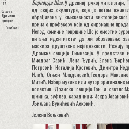
Бернарда Шоа.
У древној грчкој митологији, 
177
од својих скулптура, која је потом оживе
Category:
обрађивана у књижевности викторијанског
Драмски
програм
прича о професору који од сиромашне прода
Print
Email
Испод комичне површине Шо је сместио суро
питања идентитета: да ли образовање за
маскира друштвене неједнакости. Режију п
Драмске секције Гимназије. У представи 
Миодраг Савић, Лена Ђурић, Елена Ђорђев
Петровић, Наталија Крстовић, Димитра Нед
Илић, Огњен Младеновић,Теодора Максимо
Митић. Избор музике или аутор оригиналне м
колектив Драмске секцијe.Тон и светло:Ма
шминка, суфлер, сарадници: Искра Јованови
Љиљана Вукићевић Асковић.
Јелена Вељковић