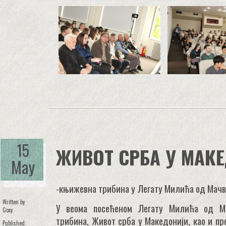
15
ЖИВОТ СРБА У МАК
May
-књижевна трибина у Легату Милића од Мачв
Written by
У веома посећеном Легату Милића од М
Goxy
трибина, Живот срба у Македонији, као и п
Published: