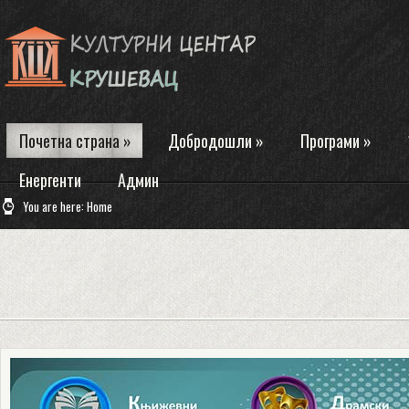
Почетна страна
»
Добродошли
»
Програми
»
Енергенти
Админ
You are here:
Home