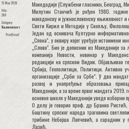
Македодије (Службени гласникн, Београд, М
15 May 2026
Милутин Станчић је рођен 1980. године
Hits:
260
македонску и јужнословенску књижевност и 
Category:
Свети Кирил и Методије у Скопљу, Филолош
Књижевност
Један од оснивача Културно информативно
Print
Email
„Спона", у оквиру којег уређује истоимени и
„Слово". Био је дописник из Македоније за л
компанија Новости, новинар у Македонс
редакцији на српском Видик. Објављивао те
Србија, Геополитици, Политици. Активно у
организације „Срби за Србе". У два мандат
развој и унапређење образовања прип
Македонији, а за време првог мандата 2019. го
основне школе у Македонији уведе изборни п
О делу је говорио проф. др Бранко Ристић,
баштину српског народа траговима светлоп
трибине Небојша Лапчевић, а сарадник у 
Лазић.