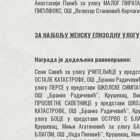
Анастасији Панић за улогу МАЛОГ ПИРАТ
ПИПЛФОКС, ОШ „Велизар Станковић Корчаги
ЗА НАЈБОЉУ ЖЕНСКУ ЕПИЗОДНУ УЛОГУ
Награда је додељена равноправно:
Сени Савић за улогу УЧИТЕЉИЦЕ у предс
ОСТАЛЕ КАТАСТРОФЕ, ОШ „Бранко Радичевић“
улогу ПЕРСЕ у представи ШКОЛСКЕ СИМПА
ОШ „Бранко Радичевић“, Крушевац, В
ПРОСВЕТНЕ САВЕТНИЦЕ у представи ШКО
КАТАСТРОФЕ, ОШ „Бранко Радичевић“, Кру
улогу БОЦЕ у представи ОСТРВО С БЛА
Крушевац, Мињи Агатоновић за улогу Б
БЛАГОМ, ОШ „Нада Поповић“, Крушевац, Мии