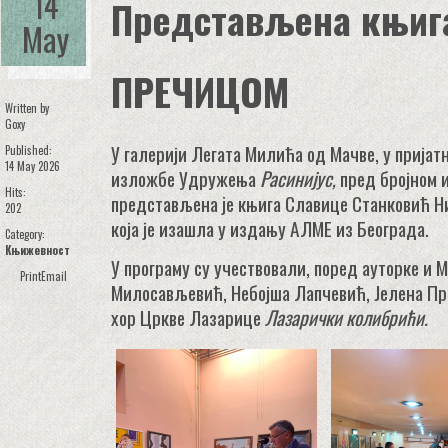
14
Представљена књиг
May
ПРЕЧИЦОМ
Written by
Goxy
У галерији Легата Милића од Мачве, у пријат
Published:
14 May 2026
изложбе Удружења
Расинијус,
пред бројном
Hits:
представљена je књига Славице Станковић
202
која је изашла у издању АЛМЕ из Београда.
Category:
Књижевност
У програму су учествовали, поред ауторке и
Print
Email
Милосављевић, Небојша Лапчевић, Јелена Пр
хор Цркве Лазарице
Лазарички колибрићи.