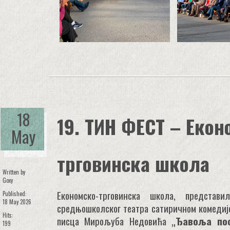
18
19. ТИН ФЕСТ – Екон
May
трговинска школа
Written by
Goxy
Економско-трговинска школа, предста
Published:
18 May 2026
средњошколског театра сатиричном комедиј
Hits:
писца Мирољуба Недовића „
Ђавоља по
199