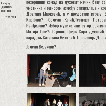
позоришни комад на духовит начин бави се
Category:
уметника и односом између стваралаца и кри
Драмски
програм
Драгана Марковић, а у представи играју: 
Print
Email
Карајовић, Селена Којић,Теодора Петр
Ранђеловић.Избор музике или аутор оригин
Матија Тасић. Сценографија: Сара Дуковић.
сарадни: Катарина Николић. Професор: Драг
Јелена Вељковић