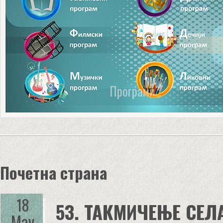
Секције и шкoлe...
Почетна страна
18
53. ТАКМИЧЕЊЕ СЕЛ
May