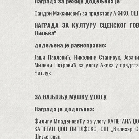
Награда за режију додељена је
Сандри Максимовић за представу АКИКО, ОШ 
НАГРАДА ЗА КУЛТУРУ СЦЕНСКОГ ГОВО
Љиљка''
додељена је равноправно:
Јањи Павловић, Николини Станивук, Јован
Милени Петровић за улогу Акика у предста
Читлук
ЗА НАЈБОЉУ МУШКУ УЛОГУ
Награда је додељена:
Филипу Младеновићу за улогу КАПЕТАНА Џ
КАПЕТАН ЏОН ПИПЛФОКС, ОШ „Велизар Ста
Шиљеговац