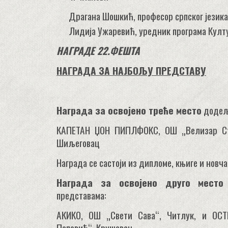
Драгана Шошкић, професор српског језик
Лидија Ужаревић, уредник програма Култ
НАГРАДЕ 22.ФЕШТА
НАГРАДА ЗА НАЈБОЉУ ПРЕДСТАВУ
Награда за освојено
треће
место
додеље
КАПЕТАН ЏОН ПИПЛФОКС, ОШ „Велизар Ста
Шиљеговац
Награда се састоји из дипломе, књиге и новч
Награда за освојено
друго
место
представама:
АКИКО, ОШ „Свети Сава“, Читлук, и О
Поповић“, Крушевац