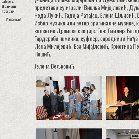
Category:
представи су играли: Вишња Мијајловић, Ду
Драмски
програм
Неда Лукић, Тадија Ратајац, Елена Шљивић, 
Print
Email
Избор музике или аутор оригиналне музике, к
колектив Драмске секције. Тон: Емилија Богд
Гардероба, шминка, суфлер, сарадници:Нађа
Лена Милојевић, Ева Мијајловић, Кристина П
Пешић.
Јелена Вељковић