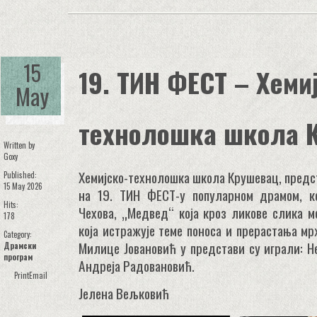
15
19. ТИН ФЕСТ – Хеми
May
технолошка школа 
Written by
Goxy
Хемијско-технолошка школа Крушевац, предста
Published:
15 May 2026
на 19. ТИН ФЕСТ-у популарном драмом, к
Hits:
Чехова, „Медвед“ која кроз ликове слика м
178
која истражује теме поноса и прерастања м
Category:
Милице Јовановић у представи су играли: Н
Драмски
програм
Андреја Радовановић.
Print
Email
Јелена Вељковић